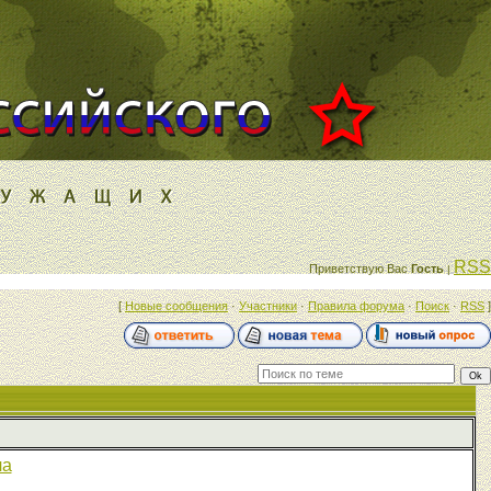
RSS
Приветствую Вас
Гость
|
[
Новые сообщения
·
Участники
·
Правила форума
·
Поиск
·
RSS
]
ла