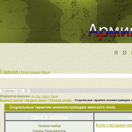
Главная
|
Регистрация
|
Вход
1
Страница
1
из
1
Модератор форума:
,
,
sly_fox
maket
Serge
Военный форум
»
Военное право
»
Военная служба
»
Социальные гарантии военнослужащим ж
Социальные гарантии военнослужащим женского пола
Ушел_в_небытие
Д
Консультация ю
Генерал-майор
Группа: Пользователь