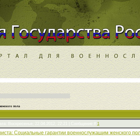
енского пола
ата: Воскресенье, 22.04.2012, 22:21 | Сообщение #
1
риста: Социальные гарантии военнослужащим женского по