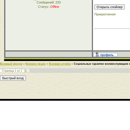
Сообщений:
233
Статус:
Offline
Прикрепления:
Военный форум
»
Военное право
»
Военная служба
»
Социальные гарантии военнослужащим ж
1
Страница
1
из
1