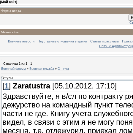
[
Мой сайт
]
Форма входа
В
Ст
Меню сайта
Военные новости
Неуставные отношения в армии
Статьи и рассказы
Приказ
Связь с Администрац
Страница
1
из
1
1
Военный форум
»
Военная служба
»
Отгулы
Отгулы
[
1
]
Zaratustra
[05.10.2012, 17:10]
Здравствуйте, я в/сл по контракту р
дежурство на командный пункт тел
части не где. Книгу учета служебног
видел, в связи с этим я не могу пон
месяца, т.е. отдежурил, приехал до