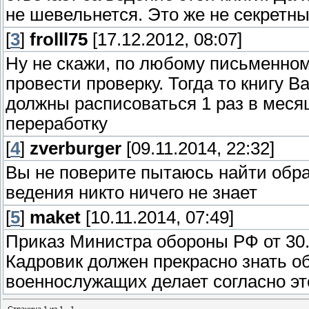
не шевельнется. Это же не секретны
[
3
]
frolll75
[17.12.2012, 08:07]
Ну не скажи, по любому письменно
провести проверку. Тогда то книгу 
должны расписоваться 1 раз в меся
переработку
[
4
]
zverburger
[09.11.2014, 22:32]
Вы не поверите пытаюсь найти образ
ведения никто ничего не знает
[
5
]
maket
[10.11.2014, 07:49]
Приказ Министра обороны РФ от 30
Кадровик должен прекрасно знать об
военнослужащих делает согласно это
Страница
1
из
1
1