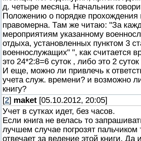
д. четыре месяца. Начальник говорит
Положению о порядке прохождения 
правомерна. Там же читаю: "За каж
мероприятиям указанному военносл
отдыха, установленных пунктом 3 ст
военнослужащих" ", как считается в
это 24*2:8=6 суток , либо это 2 суто
И еще, можно ли привлечь к ответст
учета служ. времени? и возможно л
книгу?
[
2
]
maket
[05.10.2012, 20:05]
Учет в сутках идет, без часов.
Если книга не велась то запрашивать
лучшем случае погрозят пальчиком т
отвечает за ведение этой книги. Да 