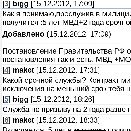
[
3
]
bigg
[15.12.2012, 17:09]
Как я понимаю,прослужив в милиции
получится :5 лет МВД+2 года срочн
Добавлено
(15.12.2012, 17:09)
---------------------------------------------
Постановление Правительства РФ от
постановления так и есть. МВД +МО
[
4
]
maket
[15.12.2012, 17:31]
Какой срочной службы? Контракт ми
исключения на меньший срок тебя н
[
5
]
bigg
[15.12.2012, 18:26]
Служба по призыву на 2 года разве 
[
6
]
maket
[15.12.2012, 18:33]
Включается. 5 лет в
мидиции
полици