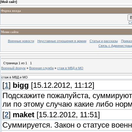
[
Мой сайт
]
Форма входа
В
Ст
Меню сайта
Военные новости
Неуставные отношения в армии
Статьи и рассказы
Приказ
Связь с Администрац
Страница
1
из
1
1
Военный форум
»
Военная служба
»
стаж в МВД и МО
стаж в МВД и МО
[
1
]
bigg
[15.12.2012, 11:12]
Подскажите пожалуйста, суммируют
ли по этому случаю какие либо но
[
2
]
maket
[15.12.2012, 11:51]
Суммируется. Закон о статусе воен