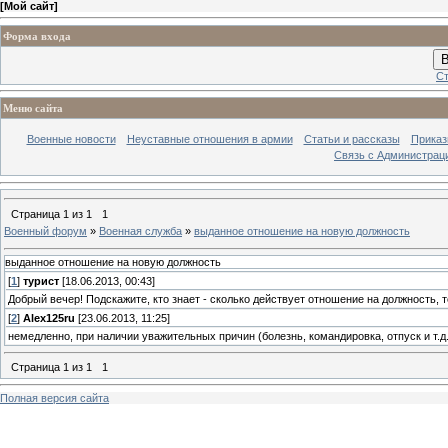
[
Мой сайт
]
Форма входа
В
Ст
Меню сайта
Военные новости
Неуставные отношения в армии
Статьи и рассказы
Приказ
Связь с Администрац
Страница
1
из
1
1
Военный форум
»
Военная служба
»
выданное отношение на новую должность
выданное отношение на новую должность
[
1
]
турист
[18.06.2013, 00:43]
Добрый вечер! Подскажите, кто знает - сколько действует отношение на должность, т
[
2
]
Alex125ru
[23.06.2013, 11:25]
немедленно, при наличии уважительных причин (болезнь, командировка, отпуск и т.д
Страница
1
из
1
1
Полная версия сайта