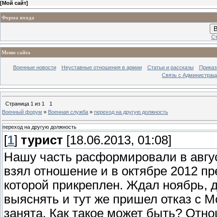
[
Мой сайт
]
Форма входа
В
Ст
Меню сайта
Военные новости
Неуставные отношения в армии
Статьи и рассказы
Приказ
Связь с Администрац
Страница
1
из
1
1
Военный форум
»
Военная служба
»
переход на другую должность
переход на другую должность
[
1
]
турист
[18.06.2013, 01:08]
Нашу часть расформировали в авгу
взял отношение и в октябре 2012 пре
которой прикреплен. Ждал ноябрь, д
выяснять и тут же пришел отказ с М
занята. Как такое может быть? Отно