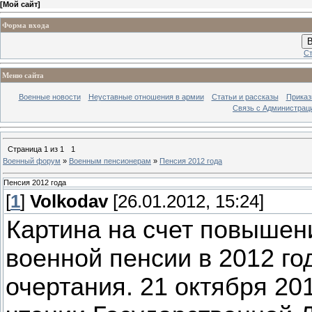
[
Мой сайт
]
Форма входа
В
Ст
Меню сайта
Военные новости
Неуставные отношения в армии
Статьи и рассказы
Приказ
Связь с Администрац
Страница
1
из
1
1
Военный форум
»
Военным пенсионерам
»
Пенсия 2012 года
Пенсия 2012 года
[
1
]
Volkodav
[26.01.2012, 15:24]
Картина на счет повышен
военной пенсии в 2012 го
очертания. 21 октября 20