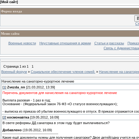
[
Мой сайт
]
Форма входа
В
Ст
Меню сайта
Военные новости
Неуставные отношения в армии
Статьи и рассказы
Приказ
Связь с Администрац
Страница
1
из
1
1
Военный форум
»
Социальное обеспечение членов семей.
»
Начисление на санаторн
Начисление на санаторно-курортное лечение
[
1
]
Zvezda_nn
[21.03.2012, 13:39]
Перечень документов для начисления на санаторно-курортное лечение
Выплата разовая - 1 раз в год;
Основание - (Федеральный закон 76-ФЗ «О статусе военнослужащих»);
- выписка из приказа об убытии военнослужащего в отпуск. В приказе отражается с
[
2
]
космонавтка
[19.05.2012, 16:09]
В свете реформы ДД санаторка в этом году будет выплачиваться?
Добавлено
(19.05.2012, 16:09)
---------------------------------------------
Какие ещё документы нужны для получения санаторки? Двое детей(одна учится на оч