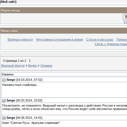
[
Мой сайт
]
Форма входа
В
Ст
Меню сайта
Военные новости
Неуставные отношения в армии
Статьи и рассказы
Приказ
Связь с Администрац
Страница
1
из
1
1
Военный форум
»
Видео
»
Украина
Украина
[
1
]
Serge
[16.03.2014, 07:52]
Неизвестные снайперы.
[
2
]
Serge
[30.03.2014, 10:02]
Посмотрите, не пожалеете. Ведущий начал с разговора о действиях России в негатив
спецслужбы, чётко и ясно объяснил ему, что Россия ведёт себя абсолютно правиль
[
3
]
Serge
[06.06.2014, 14:41]
Клип "Святая Русь- братьям славянам".