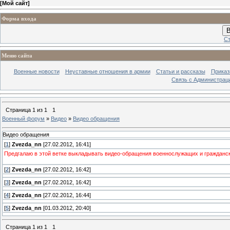
[
Мой сайт
]
Форма входа
В
Ст
Меню сайта
Военные новости
Неуставные отношения в армии
Статьи и рассказы
Приказ
Связь с Администрац
Страница
1
из
1
1
Военный форум
»
Видео
»
Видео обращения
Видео обращения
[
1
]
Zvezda_nn
[27.02.2012, 16:41]
Предгалаю в этой ветке выкладывать видео-обращения военнослужащих и гражданск
[
2
]
Zvezda_nn
[27.02.2012, 16:42]
[
3
]
Zvezda_nn
[27.02.2012, 16:42]
[
4
]
Zvezda_nn
[27.02.2012, 16:44]
[
5
]
Zvezda_nn
[01.03.2012, 20:40]
Страница
1
из
1
1