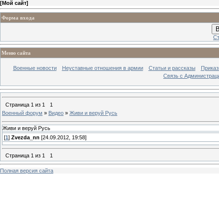
[
Мой сайт
]
Форма входа
В
Ст
Меню сайта
Военные новости
Неуставные отношения в армии
Статьи и рассказы
Приказ
Связь с Администрац
Страница
1
из
1
1
Военный форум
»
Видео
»
Живи и веруй Русь
Живи и веруй Русь
[
1
]
Zvezda_nn
[24.09.2012, 19:58]
Страница
1
из
1
1
Полная версия сайта