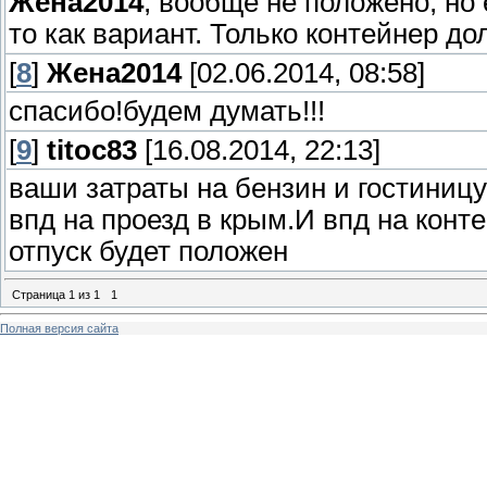
Жена2014
, вообще не положено, но
то как вариант. Только контейнер до
[
8
]
Жена2014
[02.06.2014, 08:58]
спасибо!будем думать!!!
[
9
]
titoc83
[16.08.2014, 22:13]
ваши затраты на бензин и гостиницу
впд на проезд в крым.И впд на кон
отпуск будет положен
Страница
1
из
1
1
Полная версия сайта