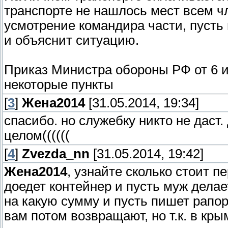
транспорте не нашлось мест всем ч
усмотрение командира части, пусть
и объяснит ситуацию.
Приказ Министра обороны РФ от 6 и
некоторые пункты
[
3
]
Жена2014
[31.05.2014, 19:34]
спасибо. но служебку никто не даст
целом((((((
[
4
]
Zvezda_nn
[31.05.2014, 19:42]
Жена2014
, узнайте сколько стоит п
доедет контейнер и пусть муж делае
на какую сумму и пусть пишет рапор
вам потом возвращают, но т.к. в кры