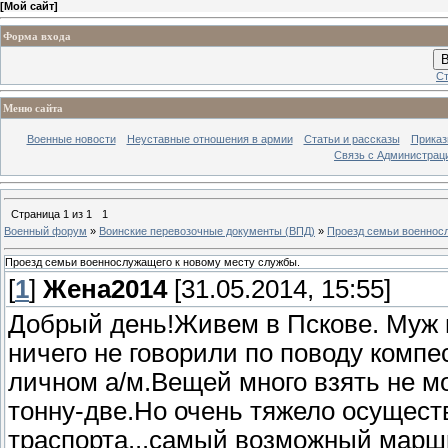
[
Мой сайт
]
Форма входа
В
Ст
Меню сайта
Военные новости
Неуставные отношения в армии
Статьи и рассказы
Приказ
Связь с Администрац
Страница
1
из
1
1
Военный форум
»
Воинские перевозочные документы (ВПД)
»
Проезд семьи военнос
Проезд семьи военнослужащего к новому месту службы.
[
1
]
Жена2014
[31.05.2014, 15:55]
Добрый день!Живем в Пскове. Муж 
ничего не говорили по поводу комп
личном а/м.Вещей много взять не м
тонну-две.Но очень тяжело осуществ
траспорта...самый возможный марш