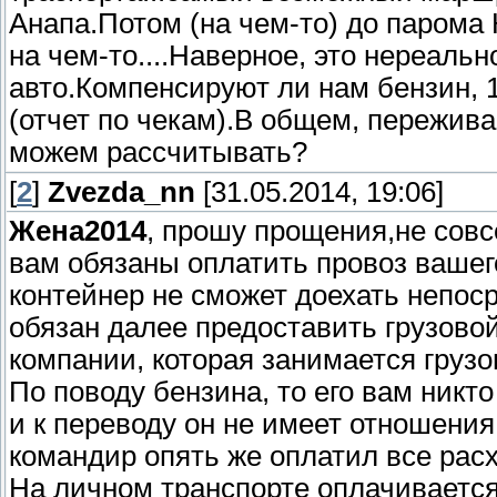
Анапа.Потом (на чем-то) до парома К
на чем-то....Наверное, это нереал
авто.Компенсируют ли нам бензин, 1
(отчет по чекам).В общем, пережив
можем рассчитывать?
[
2
]
Zvezda_nn
[31.05.2014, 19:06]
Жена2014
, прошу прощения,не совс
вам обязаны оплатить провоз вашег
контейнер не сможет доехать непоср
обязан далее предоставить грузовой
компании, которая занимается груз
По поводу бензина, то его вам никто
и к переводу он не имеет отношения
командир опять же оплатил все рас
На личном транспорте оплачивается