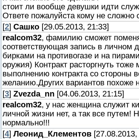
стоит ли вообще девушки идти служ
Ответе пожалуйста кому не сложно 
[
2
]
Сашко
[29.05.2013, 21:33]
realcom32
, фамилию сможет поменя
соответствующая запись в личном д
бирками на противогазе и на пирам
оружия) Контракт расторгнуть тоже 
выполнению контракта со стороны 
желанию.Других вариантов похоже н
[
3
]
Zvezda_nn
[04.06.2013, 21:15]
realcom32
, у нас женщина служит ки
личной жизни нет, а так все путем!
нормально!!!
[
4
]
Леонид_Клементов
[27.08.2013,