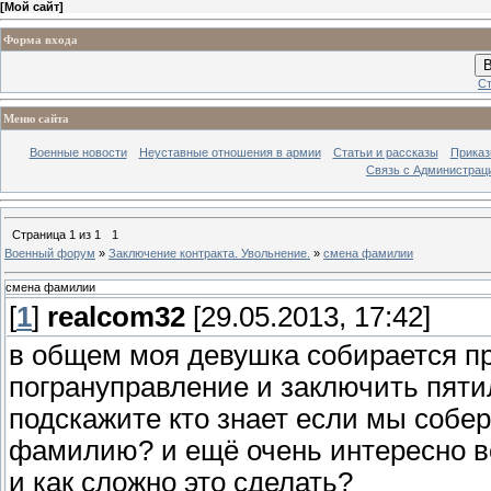
[
Мой сайт
]
Форма входа
В
Ст
Меню сайта
Военные новости
Неуставные отношения в армии
Статьи и рассказы
Приказ
Связь с Администрац
Страница
1
из
1
1
Военный форум
»
Заключение контракта. Увольнение.
»
смена фамилии
смена фамилии
[
1
]
realcom32
[29.05.2013, 17:42]
в общем моя девушка собирается пр
погрануправление и заключить пятил
подскажите кто знает если мы собе
фамилию? и ещё очень интересно в
и как сложно это сделать?