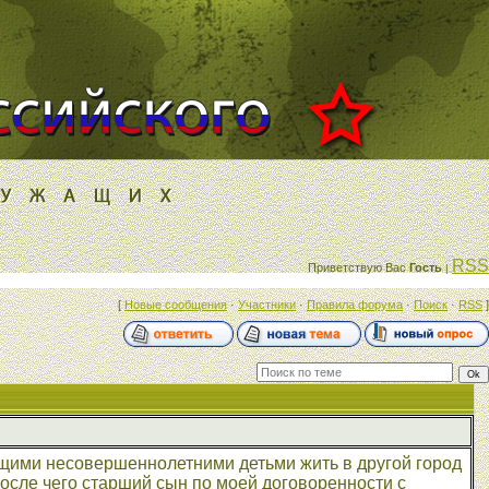
RSS
Приветствую Вас
Гость
|
[
Новые сообщения
·
Участники
·
Правила форума
·
Поиск
·
RSS
]
щими несовершеннолетними детьми жить в другой город
после чего старший сын по моей договоренности с