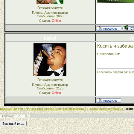
Генералиссимус
Группа: Администратор
Сообщений:
3666
Статус:
Offline
maket
Да
Косить и забива
Прикрепления:
Если жизнь лизнула вас в з
Генералиссимус
Группа: Администратор
Сообщений:
2173
Статус:
Offline
Военный форум
»
Финансовое обеспечение военнослужащих
»
Женам военнослужащих
»
Вопр
1
Страница
1
из
1