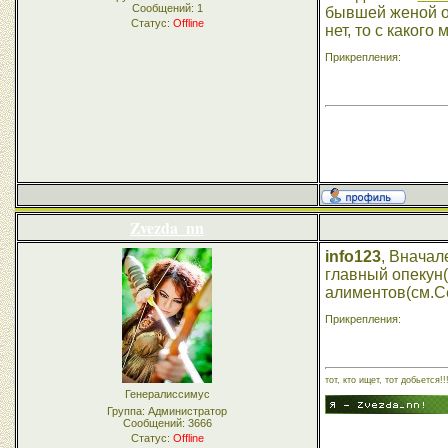
Сообщений:
1
бывшей женой ос
Статус:
Offline
нет, то с какого
Прикрепления:
Zvezda_nn
info123
, Вначал
главный опекун(
алиментов(см.Се
Прикрепления:
тот, кто ищет, тот добьется!!
Генералиссимус
Группа: Администратор
Сообщений:
3666
Статус:
Offline