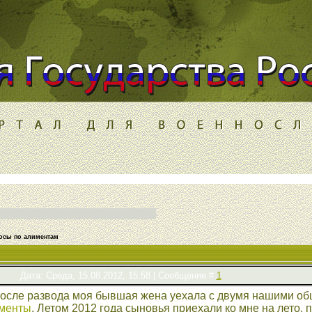
осы по алиментам
Дата: Среда, 15.08.2012, 15:58 | Сообщение #
1
После развода моя бывшая жена уехала с двумя нашими об
менты
. Летом 2012 года сыновья приехали ко мне на лето, 