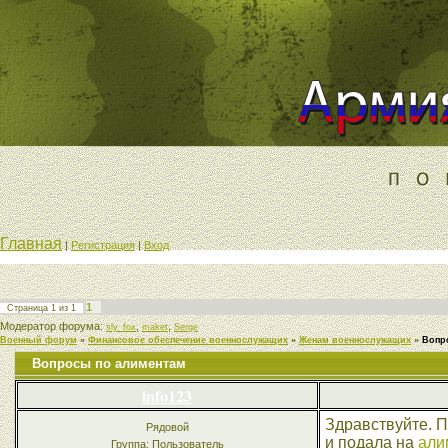
Главная
|
Регистрация
|
Вход
1
Страница
1
из
1
Модератор форума:
,
,
sly_fox
maket
Serge
Военный форум
»
Финансовое обеспечение военнослужащих
»
Женам военнослужащих
»
Вопр
Вопросы по алиментам
info123
Здравствуйте. 
Рядовой
и подала на
али
Группа: Пользователь