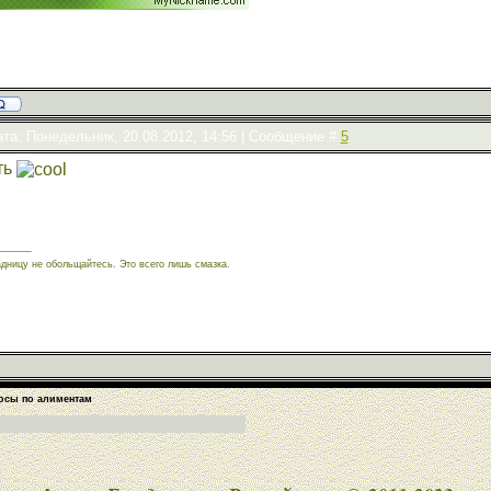
та: Понедельник, 20.08.2012, 14:56 | Сообщение #
5
ть
адницу не обольщайтесь. Это всего лишь смазка.
осы по алиментам