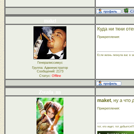
maket
Куда ни ткни оте
Прикрепления:
Если жизнь лизнула вас в з
Генералиссимус
Группа: Администратор
Сообщений:
2173
Статус:
Offline
Zvezda_nn
maket
, ну а чт
Прикрепления:
тот, кто ищет, тот добьется!!