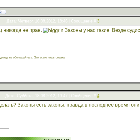
Дата: Четверг, 16.08.2012, 18:46 | Сообщение #
3
ц никогда не прав.
Законы у нас такие. Везде судис
адницу не обольщайтесь. Это всего лишь смазка.
Дата: Суббота, 18.08.2012, 19:47 | Сообщение #
4
о делать? Законы есть законы, правда в последнее время он
!