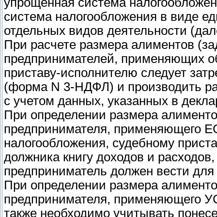
упрощенная система налогообложени
система налогообложения в виде ед
отдельных видов деятельности (дал
При расчете размера алиментов (з
предпринимателей, применяющих о
приставу-исполнителю следует затр
(форма N 3-НДФЛ) и производить ра
с учетом данных, указанных в декла
При определении размера алименто
предпринимателя, применяющего Е
налогообложения, судебному приста
должника книгу доходов и расходов
предприниматель должен вести для 
При определении размера алименто
предпринимателя, применяющего УС
также необходимо учитывать понес