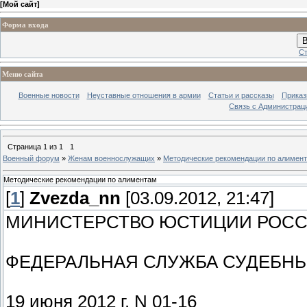
[
Мой сайт
]
Форма входа
В
Ст
Меню сайта
Военные новости
Неуставные отношения в армии
Статьи и рассказы
Приказ
Связь с Администрац
Страница
1
из
1
1
Военный форум
»
Женам военнослужащих
»
Методические рекомендации по алимен
Методические рекомендации по алиментам
[
1
]
Zvezda_nn
[03.09.2012, 21:47]
МИНИСТЕРСТВО ЮСТИЦИИ РОСС
ФЕДЕРАЛЬНАЯ СЛУЖБА СУДЕБН
19 июня 2012 г. N 01-16