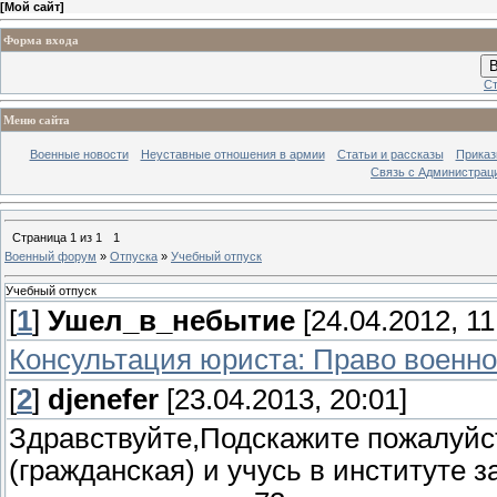
[
Мой сайт
]
Форма входа
В
Ст
Меню сайта
Военные новости
Неуставные отношения в армии
Статьи и рассказы
Приказ
Связь с Администрац
Страница
1
из
1
1
Военный форум
»
Отпуска
»
Учебный отпуск
Учебный отпуск
[
1
]
Ушел_в_небытие
[24.04.2012, 11
Консультация юриста: Право военно
[
2
]
djenefer
[23.04.2013, 20:01]
Здравствуйте,Подскажите пожалуйс
(гражданская) и учусь в институте