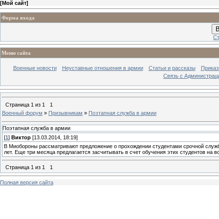
[
Мой сайт
]
Форма входа
В
Ст
Меню сайта
Военные новости
Неуставные отношения в армии
Статьи и рассказы
Приказ
Связь с Администрац
Страница
1
из
1
1
Военный форум
»
Призывникам
»
Поэтапная служба в армии
Поэтапная служба в армии
[
1
]
Виктор
[13.03.2014, 18:19]
В Миобороны рассматривают предложение о прохождении студентами срочной службы 
лет. Еще три месяца предлагается засчитывать в счет обучения этих студентов на в
Страница
1
из
1
1
Полная версия сайта