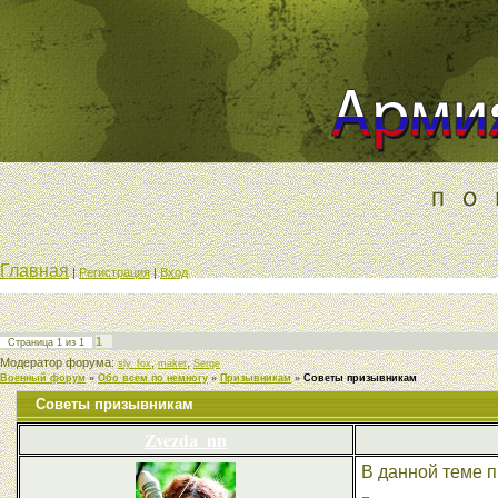
Главная
|
Регистрация
|
Вход
1
Страница
1
из
1
Модератор форума:
,
,
sly_fox
maket
Serge
Военный форум
»
Обо всем по немногу
»
Призывникам
»
Советы призывникам
Советы призывникам
Zvezda_nn
В данной теме 