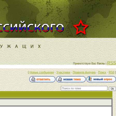
RSS
Приветствую Вас
Гость
|
[
Новые сообщения
·
Участники
·
Правила форума
·
Поиск
·
RSS
]