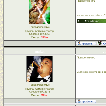
Прикрепления:
тот, кто ищет, тот добьется!!
Генералиссимус
Группа: Администратор
Сообщений:
3666
Статус:
Offline
maket
Д
Прикрепления:
Если жизнь лизнула вас в з
Генералиссимус
Группа: Администратор
Сообщений:
2173
Статус:
Offline