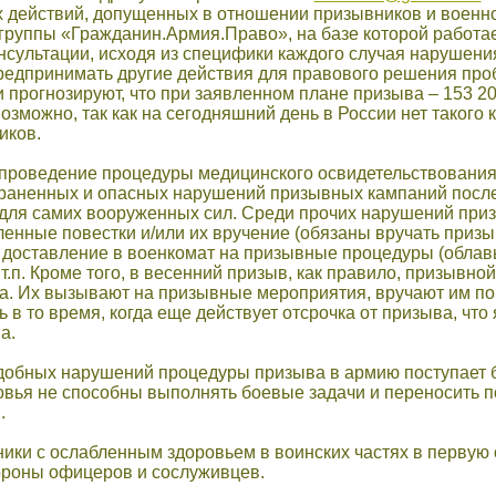
 действий, допущенных в отношении призывников и военн
группы «Гражданин.Армия.Право», на базе которой работа
сультации, исходя из специфики каждого случая нарушения
предпринимать другие действия для правового решения про
прогнозируют, что при заявленном плане призыва – 153 20
озможно, так как на сегодняшний день в России нет такого
иков.
роведение процедуры медицинского освидетельствования 
раненных и опасных нарушений призывных кампаний послед
и для самих вооруженных сил. Среди прочих нарушений пр
нные повестки и/или их вручение (обязаны вручать призывн
 доставление в военкомат на призывные процедуры (облавы
т.п. Кроме того, в весенний призыв, как правило, призывной
а. Их вызывают на призывные мероприятия, вручают им пов
ть в то время, когда еще действует отсрочка от призыва, 
а.
одобных нарушений процедуры призыва в армию поступает 
овья не способны выполнять боевые задачи и переносить 
.
ики с ослабленным здоровьем в воинских частях в первую
ороны офицеров и сослуживцев.