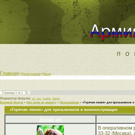
Главная
|
Регистрация
|
Вход
1
Страница
1
из
1
Модератор форума:
,
,
sly_fox
maket
Serge
Военный форум
»
Обо всем по немногу
»
Призывникам
»
«Горячая линия» для призывников 
«Горячая линия» для призывников и военнослужащих
Zvezda_nn
Д
В оперативном р
33-32 (Москва),