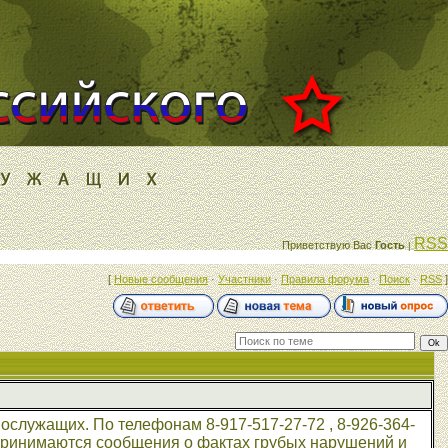
RSS
Приветствую Вас
Гость
|
[
Новые сообщения
·
Участники
·
Правила форума
·
Поиск
·
RSS
]
служащих. По телефонам 8-917-517-27-72 , 8-926-364-
ринимаются сообщения о фактах грубых нарушений и