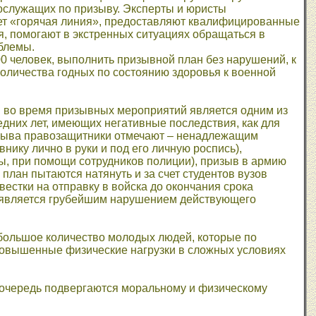
ослужащих по призыву. Эксперты и юристы
ет «горячая линия», предоставляют квалифицированные
, помогают в экстренных ситуациях обращаться в
блемы.
0 человек, выполнить призывной план без нарушений, к
 количества годных по состоянию здоровья к военной
во время призывных мероприятий является одним из
них лет, имеющих негативные последствия, как для
изыва правозащитники отмечают – ненадлежащим
ику лично в руки и под его личную роспись),
, при помощи сотрудников полиции), призыв в армию
 план пытаются натянуть и за счет студентов вузов
естки на отправку в войска до окончания срока
что является грубейшим нарушением действующего
большое количество молодых людей, которые по
повышенные физические нагрузки в сложных условиях
 очередь подвергаются моральному и физическому