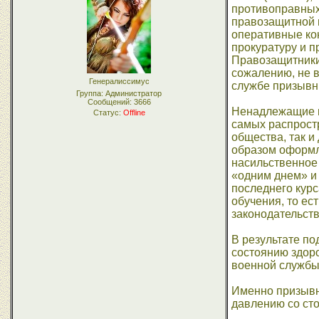
противоправных
правозащитной 
оперативные кон
прокуратуру и 
Правозащитники 
сожалению, не в
Генералиссимус
службе призывн
Группа: Администратор
Сообщений:
3666
Ненадлежащие п
Статус:
Offline
самых распрост
общества, так 
образом оформле
насильственное
«одним днем» и 
последнего курс
обучения, то ес
законодательств
В результате п
состоянию здор
военной службы
Именно призывн
давлению со ст