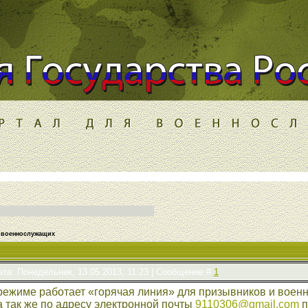
и военнослужащих
ата: Понедельник, 13.05.2013, 11:23 | Сообщение #
1
ежиме работает «горячая линия» для призывников и военно
 а так же по адресу электронной почты
9110306@gmail.com
п