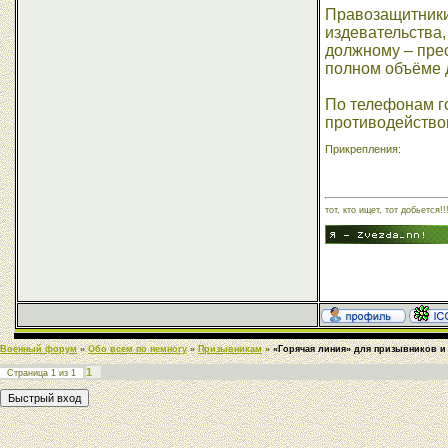
Правозащитники 
издевательства,
должному – пре
полном объёме д
По телефонам го
противодействов
Прикрепления:
тот, кто ищет, тот добьется!!
Военный форум
»
Обо всем по немногу
»
Призывникам
»
«Горячая линия» для призывников 
1
Страница
1
из
1