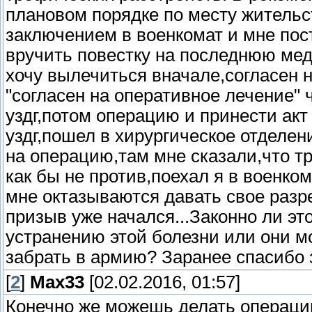
плановом порядке по месту жительст
заключением в военкомат и мне пос
вручить повестку на последнюю мед
хочу вылечиться вначале,согласен 
"согласен на оперативное лечение" 
уздг,потом операцию и принести акт
уздг,пошел в хирургическое отделен
на операцию,там мне сказали,что т
как бы не против,поехал я в военком
мне октазываются давать свое разр
призыв уже начался...Законно ли э
устранению этой болезни или они мо
забрать в армию? Заранее спасибо з
[
2
]
Max33
[02.02.2016, 01:57]
Конечно же можешь делать операци