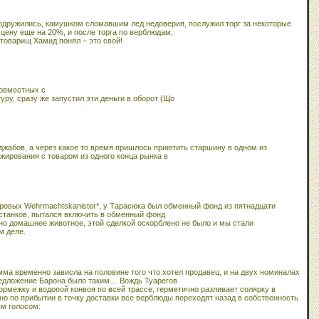
подружились, камушком сломавшим лед недоверия, послужил торг за некоторые
 цену еще на 20%, и после торга по верблюдам,
 товарищ Хамид понял – это свой!
совместных с
ру, сразу же запустил эти деньги в оборот (Що
жабов, а через какое то время пришлось приютить старшину в одном из
ирования с товаром из одного конца рынка в
тровых Wehrmachtskanister*, у Тарасюка был обменный фонд из пятнадцати
останков, пытался включить в обменный фонд
дно домашнее животное, этой сделкой оскорблено не было и мы стали
м деле.
ма временно зависла на половине того что хотел продавец, и на двух номиналах
 предложение Барона было таким… Вождь Туарегов
рмежку и водопой конвоя по всей трассе, герметично разливает солярку в
но по прибытии в точку доставки все верблюды переходят назад в собственность
м голосом: