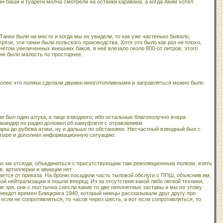
-баши и туареги молча смотрели на останки каравана, а когда Аким хотел
анки были на месте и когда мы их увидели, то как уже частенько бывало,
рязи, эти танки были польского производства. Хотя это было как раз не плохо,
четом увеличенных внешних баков, в неё влезало около 800-от литров, этого
не было малость по просторнее.
более что поляки сделали движки многотопливными и заправляться можно было
и был один штука, в лице взводного, ибо остальные благополучно вчера
омандир по радио доложил об камуфлете с отравлением
рш до рубежа атаки, ну и дальше по обстановке. Несчастный взводный был с
атыре и дополнил информационную ситуацию.
стах км отсюда, объединиться с присутствующим там революционным полком, взять
, артиллерии и авиации нет.
чается от приказа. На броню посадили часть тыловой обслуги с ППШ, объяснив им,
й нейтрализации и пошли вперед. Из за отсутствия какой либо легкой техники,
 зря, они с пол тычка снесли какие то две непонятные заставы и мы по этому
некдот времен Блицкрига 1940, который немцы рассказывали друг другу про
если не сопротивляться, то часов через шесть, а вот если сопротивляться, то