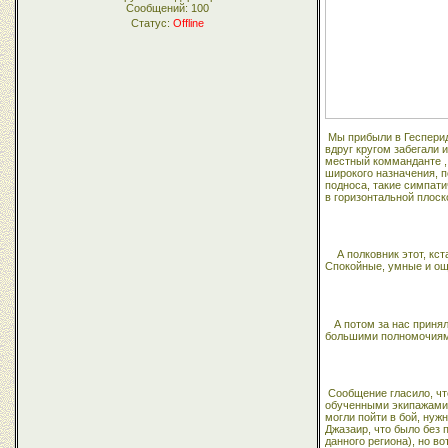
Сообщений:
100
Статус:
Offline
Мы прибыли в Геспериды
вдруг кругом забегали 
местный комманданте , 
широкого назначения, п
подноса, такие симпат
в горизонтальной плоск
А полковник этот, кс
Спокойные, умные и ощ
А потом за нас приня
большими полномочиями
Сообщение гласило, чт
обученными экипажами, 
могли пойти в бой, нуж
Джазаир, что было без 
данного региона), но в