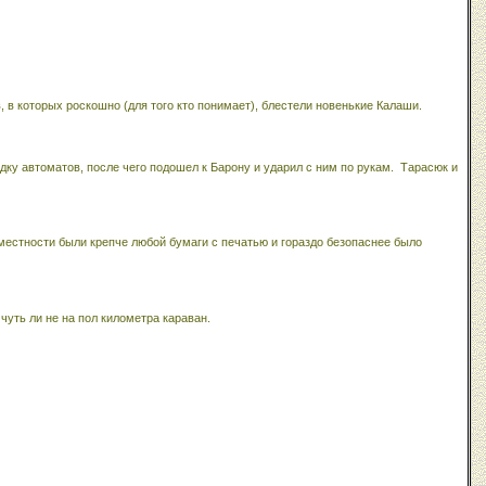
, в которых роскошно (для того кто понимает), блестели новенькие Калаши.
дку автоматов, после чего подошел к Барону и ударил с ним по рукам.
Тарасюк и
местности были крепче любой бумаги с печатью и гораздо безопаснее было
чуть ли не на пол километра караван.