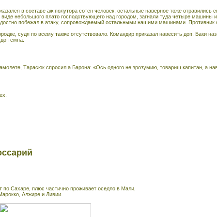
казался в составе аж полутора сотен человек, остальные наверное тоже отравились 
 виде небольшого плато господствующего над городом, загнали туда четыре машины и
достно побежал в атаку, сопровождаемый остальными нашими машинами. Противник бы
ородке, судя по всему также отсутствовало. Командир приказал навесить доп. Баки наз
до темна.
самолете, Тарасюк спросил а Барона: «Ось одного не зрозумию, товариш капитан, а на
ех.
оссарий
т по Сахаре, плюс частично проживает оседло в Мали,
Марокко, Алжире и Ливии.