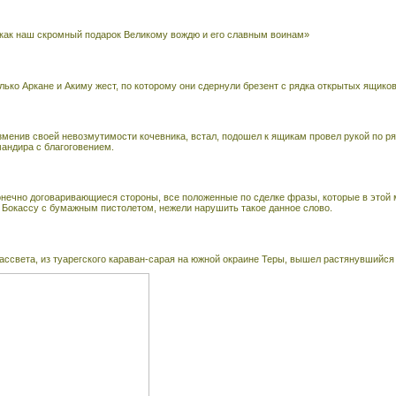
, как наш скромный подарок Великому вождю и его славным воинам»
лько Аркане и Акиму жест, по которому они сдернули брезент с рядка открытых ящиков
зменив своей невозмутимости кочевника, встал, подошел к ящикам провел рукой по ря
андира с благоговением.
онечно договаривающиеся стороны, все положенные по сделке фразы, которые в этой 
 Бокассу с бумажным пистолетом, нежели нарушить такое данное слово.
рассвета, из туарегского караван-сарая на южной окраине Теры, вышел растянувшийся 