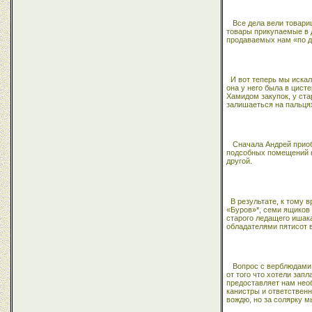
Все дела вели товари
товары прикупаемые в д
продаваемых нам «по де
И вот теперь мы искал
она у него была в цист
Хамидом закупок, у ста
залишаеться на пальцях 
Сначала Андрей приоб
подсобных помещений н
другой.
В результате, к тому 
«Буров»*, семи ящиков
старого ледащего ишака
обладателями пятисот в
Вопрос с верблюдами 
от того что хотели зап
предоставляет нам необ
канистры и ответственн
вождю, но за солярку 