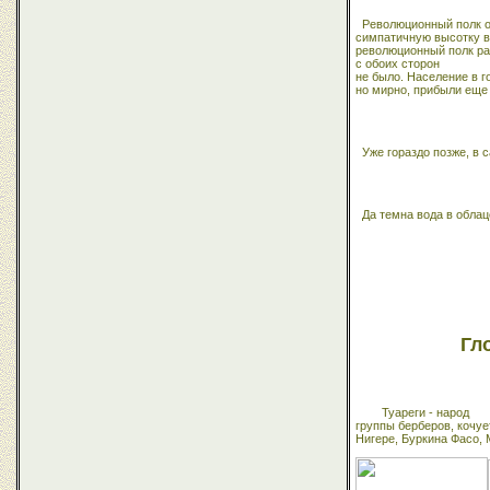
Революционный полк о
симпатичную высотку в
революционный полк ра
с обоих сторон
не было. Население в г
но мирно, прибыли еще 
Уже гораздо позже, в 
Да темна вода в облац
Гл
Туареги - народ
группы берберов, кочуе
Нигере, Буркина Фасо, 