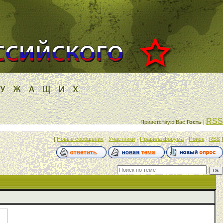
RSS
Приветствую Вас
Гость
|
[
Новые сообщения
·
Участники
·
Правила форума
·
Поиск
·
RSS
]