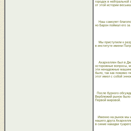
городок в нейтральной 
от этой истории весьма
Наш самолет благопо
но Барон поймал его з
Мы приступили к разр
в институте имени Пат
Ахархеллен был в Джа
осторожные вопросы, мо
эти ненадежные машины.
было, так как помимо 
этот имел с собой энн
После бурного обсужд
Верблюжий рынок было 
Первой мировой.
Именно на рынок мы и
нашего друга Ахархелл
в синие накидки туаре