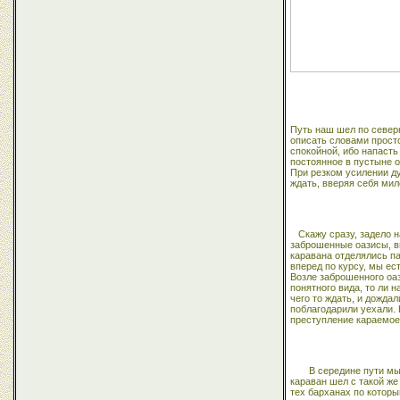
Путь наш шел по
север
описать словами прост
спокойной, ибо напасть
постоянное в пустыне 
При резком усилении ду
ждать, вверяя себя мил
Скажу сразу, задело 
заброшенные оазисы, ви
каравана отделялись па
вперед по курсу, мы ес
Возле заброшенного оа
понятного вида, то ли 
чего то ждать, и дожда
поблагодарили уехали. 
преступление караемое 
В середине пути мы
караван шел с такой же
тех барханах по которы