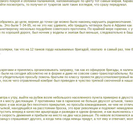
мого покроя и обломки паланкинов, напоминающих по цвету тот самый мираж. Караван
йти посмотреть, то получил от туарегов залп таких взглядов, что сразу передумал.
обрались до цели, вернее до точки где можно было наконец нарушить радиомолчание. Т
. Это были Т-34-85, но не это нас удивило, ибо тридцать четверок было в Африке как г
ьчетверочку несколько поудобнее советского прототипа. По крайней мере горючки, с у
м по хорошей дороге, был ночник у водилы и экипаж был меньше, следовательно в баш
солярки, так что на 12 танков гордо называемых бригадой, хватало
в самый раз, тем 
.
арегами и принялись организовывать заправку, так как из офицеров бригады, в наличи
и были на сегодня абсолютно не в форме и даже не совсем само-транспортабельны. К
л убедительную просьбу помочь братьям по классу провести двухсоткилометровый ма
, после чего отравленный комбриг был приведен в чувство тряпкой смоченной в наш
автра к утру, выйти на рубеж возле небольшого населенного пункта примерно в двух
ся к месту дислокации. У противника там в гарнизоне не больше двухсот штыков, танков
ерос и как всегда без пехотного прикрытия, но просьба командования, ни чем не отли
тылкой, находящийся на расстоянии броска, это враг революции и подлежит немедленно
стить вперед в качестве арьергарда и разведки в одном флаконе, и как выяснилось не
и скорость движения и прибыли на место на два часа раньше. По неволе вспомнился а
анцуз спрашивает другого, а когда типа сюда немцы придут, а тот ему и отвечает, мол 