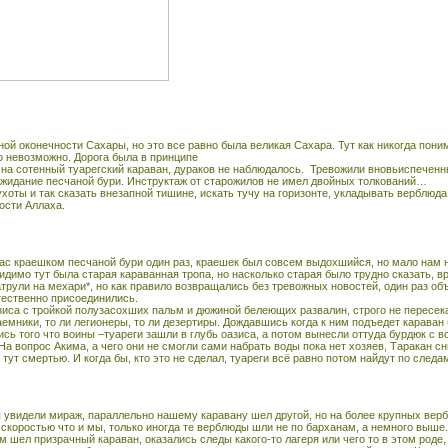
ной оконечности Сахары, но это все равно была великая Сахара. Тут как никогда пони
о невозможно. Дорога была в принципе
 на сотенный туарегский караван, дураков не наблюдалось.
Тревожили вновьиспеченны
ожидание песчаной бури. Инструктаж от старожилов не имел двойных толкований…
хоты и так сказать внезапной тишине, искать тучу на горизонте, укладывать верблюда
ости Аллаха.
нас краешком песчаной бури один раз, краешек был совсем выдохшийся, но мало нам не
димо тут была старая караванная тропа, но насколько старая было трудно сказать, вр
трули на мехари*, но как правило возвращались без тревожных новостей, один раз о
тественно присоединились.
зиса с тройкой полузасохших пальм и дюжиной белеющих развалин, строго не пересек
наемники, то ли легионеры, то ли дезертиры. Дождавшись когда к ним подъедет караван
лись того что воины –туареги зашли в глубь оазиса, а потом вынесли оттуда бурдюк с 
На вопрос Акима, а чего они не смогли сами набрать воды пока нет хозяев, Таракан с
тут смертью. И когда бы, кто это не сделал, туареги всё равно потом найдут по след
 увидели мираж, параллельно нашему каравану шел другой, но на более крупных верб
 скоростью что и мы, только иногда те верблюды шли не по барханам, а немного выше. 
м шел призрачный караван, оказались следы какого-то лагеря или чего то в этом роде