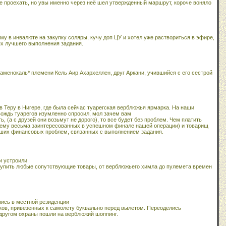
 не проехать, но увы именно через неё шел утвержденный маршрут, короче воняло
 в инвалюте на закупку соляры, кучу доп ЦУ и хотел уже раствориться в эфире,
ях лучшего выполнения задания.
аменокаль* племени Кель Аир Ахархеллен, друг Аркани, учившийся с его сестрой
 в Теру в Нигере, где была сейчас туарегская верблюжья ярмарка. На наши
вождь туарегов изумленно спросил, мол зачем вам
 (а с друзей они возьмут не дорого), то все будет без проблем. Чем платить
всему весьма заинтересованных в успешном финале нашей операции) и товарищ
наших финансовых проблем, связанных с выполнением задания.
и устроили
купить любые сопутствующие товары, от верблюжьего химла до пулемета времен
лись в местной резиденции
ков, привезенных к самолету буквально перед вылетом. Переоделись
 другом охраны пошли на верблюжий шоппинг.