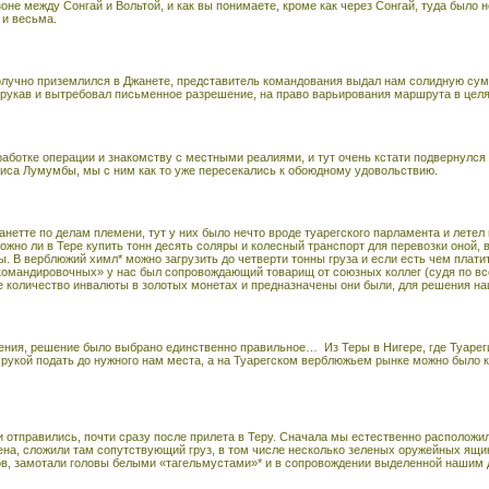
зоне между Сонгай и Вольтой, и как вы понимаете, кроме как через Сонгай, туда было
 и весьма.
лучно приземлился в Джанете, представитель командования выдал нам солидную сумму
а рукав и вытребовал письменное разрешение, на право варьирования маршрута в цел
аботке операции и знакомству с местными реалиями, и тут очень кстати подвернулся 
риса Лумумбы, мы с ним как то уже пересекались к обоюдному удовольствию.
нетте по делам племени, тут у них было нечто вроде туарегского парламента и летел
жно ли в Тере купить тонн десять соляры и колесный транспорт для перевозки оной, 
 В верблюжий химл* можно загрузить до четверти тонны груза и если есть чем платить,
«командировочных» у нас был сопровождающий товарищ от союзных коллег (судя по 
ое количество инвалюты в золотых монетах и предназначены они были, для решения 
ения, решение было выбрано единственно правильное…
Из Теры в Нигере, где Туарег
рукой подать до нужного нам места, а на Туарегском верблюжьем рынке можно было 
 отправились, почти сразу после прилета в Теру. Сначала мы естественно расположи
ена, сложили там сопутствующий груз, в том числе несколько зеленых оружейных ящи
гов, замотали головы белыми «тагельмустами»* и в сопровождении выделенной нашим