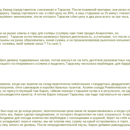
щ Хамид (представитель союзников) и Тарасюк. После взаимной притирки, они резко 
орогу. Хамид торговался час и сбил цену на 30%, а наш старшина за 15 минут, снизил
шёвке» аменокалем, после которого Тарасюк сбил цену в два раза всего за три часа,
и на рынке химлы и тару для соляры (солярку нам тоже продал Ахархеллен, но
ернах).
Тарасюк естественно развернул бурную деятельность, а учитывая, что после 
ршины на руках образовалась энная сумма, и он проанализировав рыночную конъюнкту
чоловіка, який тримае гроші ? Та сало !).
рел дюжину подержанных нагаек, потом махнул их на пять десятков разномастных хид
ашего гостеприимного хозяина и выделить Тарасюку несколько верблюдов, для барраж
времени, когда нас вывели на склад практически новёхоньких стандартных двадцатили
 патронов, пяти самоваров и коробки бальных пуантов. Хозяин склада Роммелевских 
, но присутствующий там Барон, тайком показал старшине кулак и в результате, ни о
осьмидесяти канистр. А потом Барон показал Тарасюку, как надо торговаться на само
был еще не до конца решен, окончательная цена никак не вырисовывалась и когда сум
латить мы, барон сделал предложение, от которого Ахархеллен не смог отказаться. А
ходимое для похода количество верблюдов с погонщиками и охраной, берет на себя ко
о укладывает оную в химлы, мы же платим ему сумму на какой остановились в торге, 
мы ему ничего не должны. После непродолжительной паузы, Барон добавил равнодушны