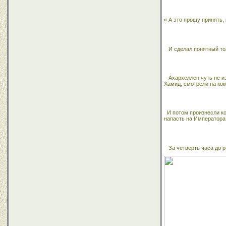
« А это прошу принять
И сделал понятный то
Ахархеллен чуть не и
Хамид, смотрели на ком
И потом произнесли к
напасть на Императора
За четверть часа до 