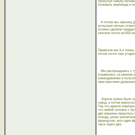
тронутые химлы незнако
положить верблюда и по
А потом мы наконец д
испытали легкую оторопь
поляки сделали тридцат
хватало почти на 650 к
Привезли мы 9,4 тонны 
потом почти чем угодно
Мы распрощались с ту
отравились за ужином 
командованию и получи
пристрастием допрошен
Короче нужно было з
город, а потом вернуть
Так что аванте компань
что любой человек с бу
две машины пришлось пу
поводу, резко увеличил
французов, мол один фр
часа через два.