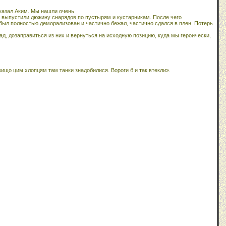
сказал Аким. Мы нашли очень
 выпустили дюжину снарядов по пустырям и кустарникам. После чего
л полностью деморализован и частично бежал, частично сдался в плен. Потерь
ад, дозаправиться из них и вернуться на исходную позицию, куда мы героически,
вищо цим хлопцям там танки знадобилися. Вороги б и так втекли».