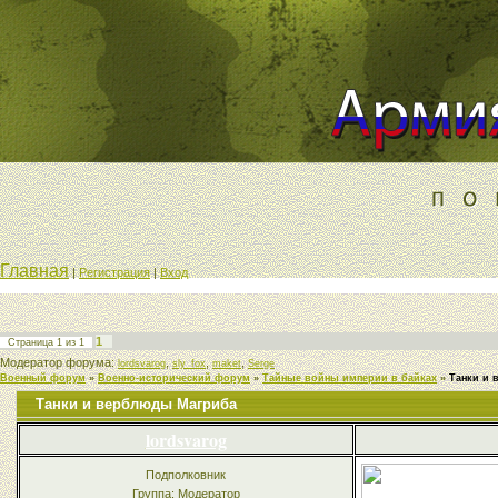
Главная
|
Регистрация
|
Вход
1
Страница
1
из
1
Модератор форума:
,
,
,
lordsvarog
sly_fox
maket
Serge
Военный форум
»
Военно-исторический форум
»
Тайные войны империи в байках
»
Танки и
Танки и верблюды Магриба
lordsvarog
Подполковник
Группа: Модератор