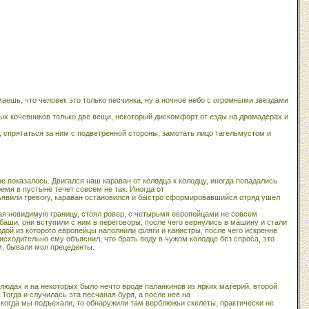
маешь, что человек это только песчинка, ну а ночное небо с огромными звездами
х кочевников только две вещи, некоторый дискомфорт от езды на дромадерах и
, спрятаться за ним с подветренной стороны, замотать лицо тагельмустом и
 показалось. Двигался наш караван от колодца к колодцу, иногда попадались
емя в пустыне течет совсем не так. Иногда от
бъявили тревогу, караван остановился и быстро сформировавшийся отряд ушел
ая невидимую границу, стоял ровер, с четырьмя европейцами не совсем
 баши, они вступили с ним в переговоры, после чего вернулись в машину и стали
водой из которого европейцы наполнили фляги и канистры, после чего искренне
нисходительно ему объяснил, что брать воду в чужом колодце без спроса, это
ам, бывали мол прецеденты.
людах и на некоторых было нечто вроде паланкинов из ярких материй, второй
Тогда и случилась эта песчаная буря, а после неё на
, когда мы подъехали, то обнаружили там верблюжьи скелеты, практически не