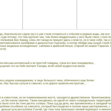
, благополучно сдали груз и уже стали готовиться к отбытию в родные воды, как все
и судя потому, что чем крупнее чин, тем более квадратными у него были глаза, стало 
полковник Бен Хамид, семь лет назад он пришел здесь к власти, но в чине себя, так 
оинтересовался калибрами и дальностью стрельбы, а потом обойдя наш куцый строй по
ичные медальки испещренные
саблями и арабской вязью. (Гарной её назвал Тарасюк.
ости)
тати весьма интересный и не простой товарищ, глаза его мне понравились.
ущение что на тебя смотрит Сахара, всей своей мудростью веков.
лось родное командование, в лице большого чина, облеченного еще более
. Нас быстро сунули в самолет, а по дороге провели инструктаж…
о в известном, но не поименованном месте, находится дружественное
бронетанковое
но без капли горючки. Танки находились на одной из через-сопредельных территорий 
но было хотя бы тонн десять соляры. Пока суд да дело, мы приземлились в западной 
проблем (особенно на самолете, который был выделен в полное наше распоряжение, с 
от дальше шла республика Сонгай, где тока-тока произошел свежий переворот и именн