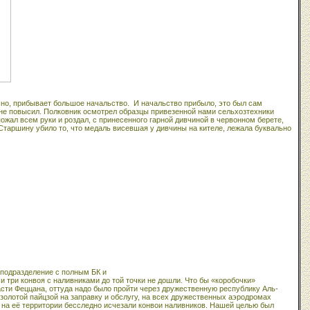
ясно, прибывает большое начальство.
И начальство прибыло, это был сам
и не повысил. Полковник осмотрел образцы привезенной нами сельхозтехники
жал всем руки и роздал, с принесенного гарной дивчиной в червонном берете,
 Старшину убило то, что медаль висевшая у дивчины на кителе, лежала буквально
 подразделение с полным БК и
и три конвоя с наливниками до той точки не дошли. Что бы «коробочки»
части Феццана, оттуда надо было пройти через дружественную республику Аль-
золотой пайцзой на заправку и обслугу, на всех дружественных аэродромах
о на её территории бесследно исчезали конвои наливников. Нашей целью был