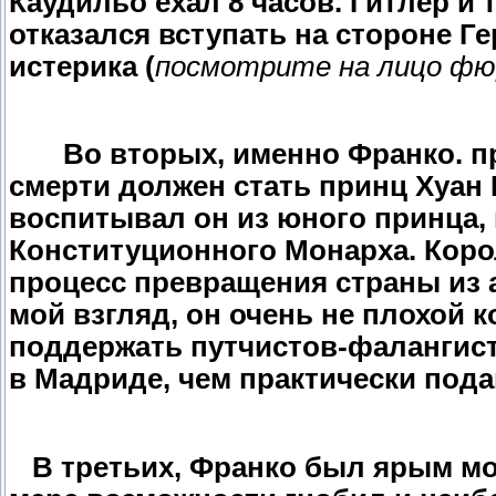
Каудильо ехал 8 часов. Гитлер и 
отказался вступать на стороне Г
истерика (
посмотрите на лицо фю
Во вторых, и
менно Франко. п
смерти должен стать принц Хуан 
воспитывал он из юного принца, 
Конституционного Монарха.
Коро
процесс превращения страны из 
мой взгляд, он очень не плохой к
поддержать путчистов-фалангис
в Мадриде, чем практически пода
В третьих, Франко был ярым мо