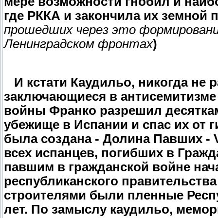
мере возможности гнобил и наиб
где РККА и закончила их земной п
прошедших через это формировани
Ленинградском фронтах
)
И кстати Каудильо,
никогда не 
заключающиеся в антисемитизме 
войны Франко разрешил
десятка
убежище в Испании и спас их от 
была создана -
Долина Павших - V
всех испанцев, погибших в Гражд
павшим в гражданской войне нач
республиканского правительства 
строителями были пленные Респу
лет. По замыслу каудильо, мемор