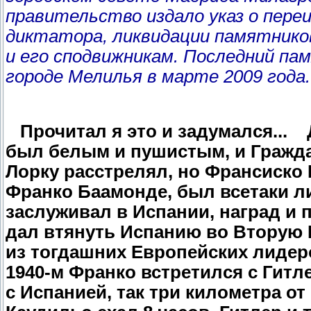
правительство издало указ о переи
диктатора, ликвидации памятнико
и его сподвижникам. Последний па
городе Мелилья в марте 2009 года.
Прочитал я это и задумался...
был белым и пушистым, и Гражда
Лорку расстрелял,
но Франсиско
Франко Баамонде,
был всетаки л
заслуживал в Испании, наград и 
дал втянуть Испанию во Вторую
из тогдашних Европейских лидер
1940-м Франко встретился с Гитл
с Испанией, так три километра от