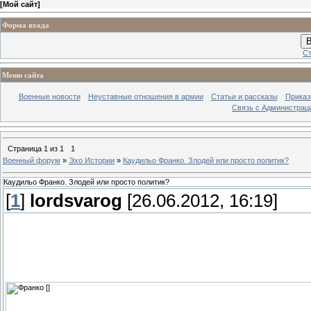
[
Мой сайт
]
Форма входа
В
Ст
Меню сайта
Военные новости
Неуставные отношения в армии
Статьи и рассказы
Приказ
Связь с Администрац
Страница
1
из
1
1
Военный форум
»
Эхо Истории
»
Каудильо Франко. Злодей или просто политик?
Каудильо Франко. Злодей или просто политик?
[
1
]
lordsvarog
[26.06.2012, 16:19]