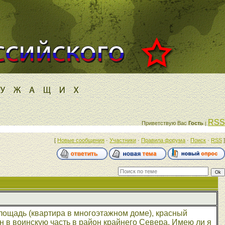
RSS
Приветствую Вас
Гость
|
[
Новые сообщения
·
Участники
·
Правила форума
·
Поиск
·
RSS
]
лощадь (квартира в многоэтажном доме), красный
 в воинскую часть в район крайнего Севера. Имею ли я