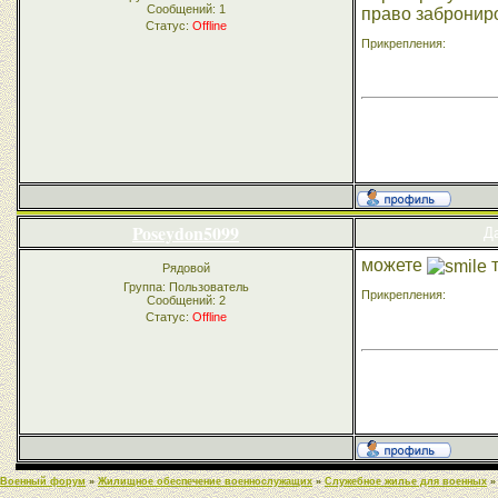
Сообщений:
1
право заброниро
Статус:
Offline
Прикрепления:
Poseydon5099
Да
можете
т
Рядовой
Группа: Пользователь
Прикрепления:
Сообщений:
2
Статус:
Offline
Военный форум
»
Жилищное обеспечение военнослужащих
»
Служебное жилье для военных
»