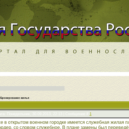
Бронирование жилья
та: Понедельник, 30.09.2013, 22:13 | Сообщение #
1
е в открытом военном городке имеется служебная жилая п
рдер, со словом служебное. В плане замены был переведён