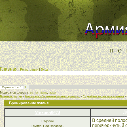
Главная
|
Регистрация
|
Вход
1
Страница
1
из
1
Модератор форума:
,
,
sly_fox
Serge
maket
Военный форум
»
Жилищное обеспечение военнослужащих
»
Служебное жилье для военных
»
Бронирование жилья
Михаил0673
Да
В средней полос
Рядовой
перечёркнутый о
Группа: Пользователь