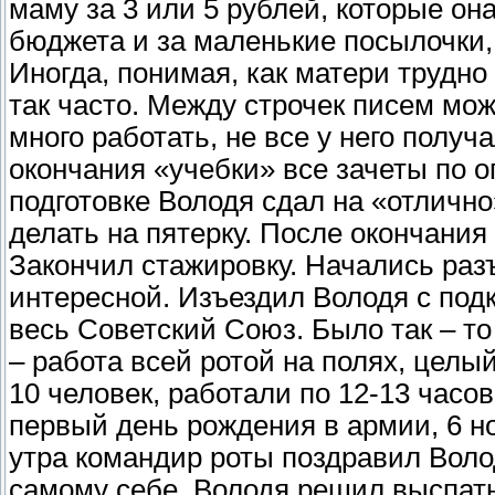
маму за 3 или 5 рублей, которые он
бюджета и за маленькие посылочки,
Иногда, понимая, как матери трудно
так часто. Между строчек писем мо
много работать, не все у него полу
окончания «учебки» все зачеты по о
подготовке Володя сдал на «отлично»
делать на пятерку. После окончания
Закончил стажировку. Начались раз
интересной. Изъездил Володя с подк
весь Советский Союз. Было так – то
– работа всей ротой на полях, целы
10 человек, работали по 12-13 часов
первый день рождения в армии, 6 но
утра командир роты поздравил Воло
самому себе. Володя решил выспать