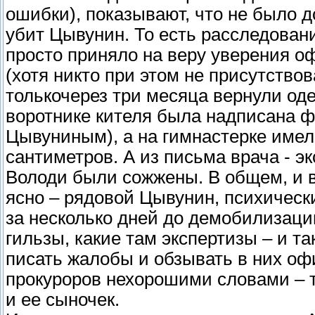
ошибки), показывают, что не было док
убит Цывунин. То есть расследован
просто приняло на веру уверения о
(хотя никто при этом не присутствов
толькочерез три месяца вернули оде
воротнике кителя была надписана 
Цывуниным), а на гимнастерке имел
сантиметров. А из письма врача - э
Володи были сожжены. В общем, и 
ясно – рядовой Цывунин, психическ
за несколько дней до демобилизации
гильзы, какие там экспертизы – и та
писать жалобы и обзывать в них оф
прокуроров нехорошими словами – т
и ее сыночек.