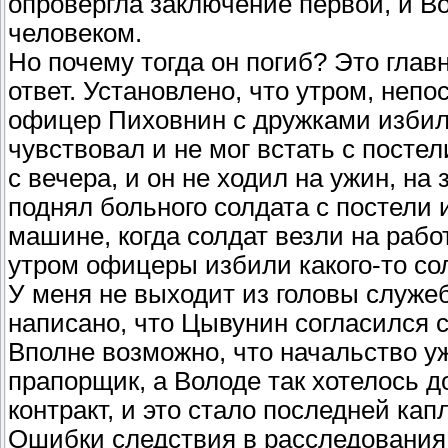
опровергла заключение первой, и В
человеком.
Но почему тогда он погиб? Это глав
ответ. Установлено, что утром, неп
офицер Пиховнин с дружками избил 
чувствовал и не мог встать с посте
с вечера, и он не ходил на ужин, н
поднял больного солдата с постели
машине, когда солдат везли на рабо
утром офицеры избили какого-то со
У меня не выходит из головы служеб
написано, что Цывунин согласился 
Вполне возможно, что начальство уж
прапорщик, а Володе так хотелось 
контракт, и это стало последней ка
Ошибки следствия в расследования