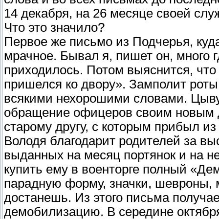
14 декабря, на 26 месяце своей сл
Что это значило?
Первое же письмо из Подчерья, куд
мрачное. Бывал я, пишет он, много 
приходилось. Потом выяснится, что 
пришелся ко двору». Замполит роты
всякими нехорошими словами. Цыву
обращение офицеров своим новым д
старому другу, с которым прибыл из
Володя благодарит родителей за выс
выданных на месяц портянок и на не
купить ему в военторге полный «Де
парадную форму, значки, шевроны, м
достанешь. Из этого письма получае
демобилизацию. В середине октября