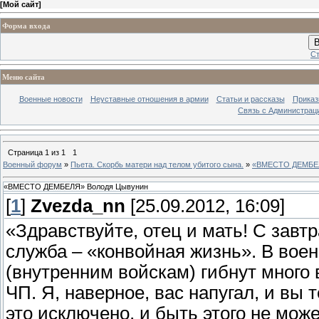
[
Мой сайт
]
Форма входа
В
Ст
Меню сайта
Военные новости
Неуставные отношения в армии
Статьи и рассказы
Приказ
Связь с Администрац
Страница
1
из
1
1
Военный форум
»
Пьета. Скорбь матери над телом убитого сына.
»
«ВМЕСТО ДЕМБЕЛ
«ВМЕСТО ДЕМБЕЛЯ» Володя Цывунин
[
1
]
Zvezda_nn
[25.09.2012, 16:09]
«Здравствуйте, отец и мать! С завт
служба – «конвойная жизнь». В вое
(внутренним войскам) гибнут много
ЧП. Я, наверное, вас напугал, и вы 
это исключено, и быть этого не может