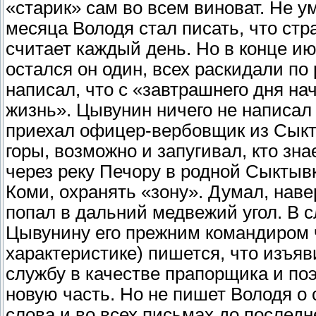
«старик» сам во всем виноват. Не у
месяца Володя стал писать, что ст
считает каждый день. Но в конце ию
остался он один, всех раскидали п
написал, что с «завтрашнего дня на
жизнь». Цывунин ничего не написал
приехал офицер-вербовщик из Сыкт
горы, возможно и запугивал, кто зна
через реку Печору в родной Сыктывк
Коми, охранять «зону». Думал, наве
попал в дальний медвежий угол. В 
Цывунину его прежним командиром ч
характеристике) пишется, что изъя
службу в качестве прапорщика и по
новую часть. Но не пишет Володя о
слова и во всех письмах до послед