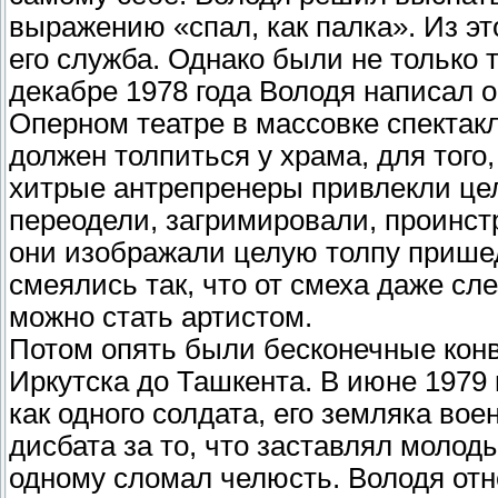
выражению «спал, как палка». Из эт
его служба. Однако были не только
декабре 1978 года Володя написал 
Оперном театре в массовке спектакл
должен толпиться у храма, для того
хитрые антрепренеры привлекли цел
переодели, загримировали, проинстр
они изображали целую толпу прише
смеялись так, что от смеха даже сл
можно стать артистом.
Потом опять были бесконечные конв
Иркутска до Ташкента. В июне 1979
как одного солдата, его земляка во
дисбата за то, что заставлял молод
одному сломал челюсть. Володя отне