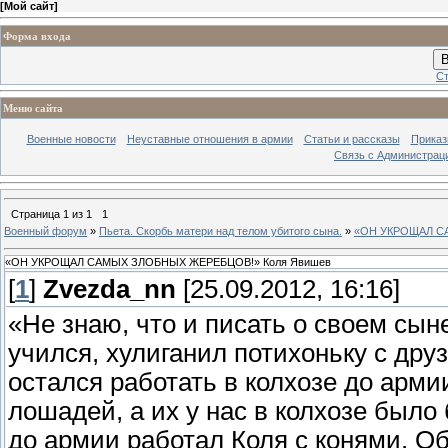
[
Мой сайт
]
Форма входа
В
Ст
Меню сайта
Военные новости
Неуставные отношения в армии
Статьи и рассказы
Приказ
Связь с Администрац
Страница
1
из
1
1
Военный форум
»
Пьета. Скорбь матери над телом убитого сына.
»
«ОН УКРОЩАЛ С
«ОН УКРОЩАЛ САМЫХ ЗЛОБНЫХ ЖЕРЕБЦОВ!» Коля Явишев
[
1
]
Zvezda_nn
[25.09.2012, 16:16]
«Не знаю, что и писать о своем сын
учился, хулиганил потихоньку с дру
остался работать в колхозе до арм
лошадей, а их у нас в колхозе было 
до армии работал Коля с конями. Об