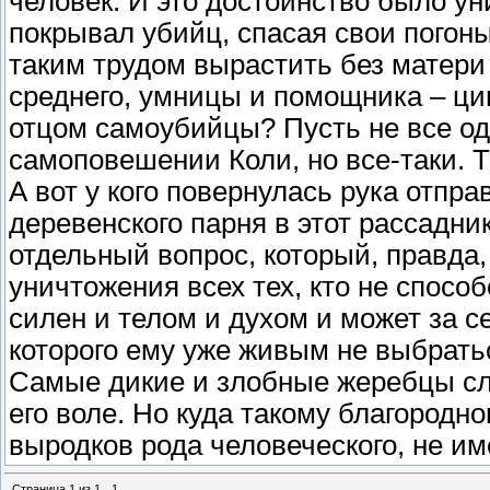
человек. И это достоинство было ун
покрывал убийц, спасая свои погоны
таким трудом вырастить без матери
среднего, умницы и помощника – цин
отцом самоубийцы? Пусть не все од
самоповешении Коли, но все-таки. Т
А вот у кого повернулась рука отпра
деревенского парня в этот рассадни
отдельный вопрос, который, правда
уничтожения всех тех, кто не способ
силен и телом и духом и может за се
которого ему уже живым не выбрать
Самые дикие и злобные жеребцы с
его воле. Но куда такому благородн
выродков рода человеческого, не им
Страница
1
из
1
1