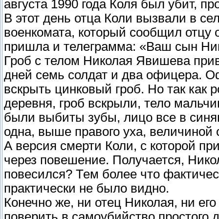
августа 1990 года Коля был убит, пр
В этот день отца Коли вызвали в се
военкомата, который сообщил отцу 
пришла и телеграмма: «Ваш сын Ник
Гроб с телом Николая Явишева приве
дней семь солдат и два офицера. 
вскрыть цинковый гроб. Но так как 
деревня, гроб вскрыли, тело мальчи
были выбиты зубы, лицо все в синя
одна, выше правого уха, величиной с
А версия смерти Коли, с которой п
через повешение. Получается, Никол
повесился? Тем более что фактичес
практически не было видно.
Конечно же, ни отец Николая, ни его
поверить в самоубийство простого де