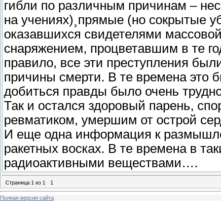
гибли по различным причинам – нес
на учениях)¸прямые (но сокрытые уб
оказавшихся свидетелями массовой
снаряжением, процветавшим в те год
правило, все эти преступления бы
причины смерти. В те времена это 
добиться правды было очень трудно
Так и остался здоровый парень, сп
ревматиком, умершим от острой сер
И еще одна информация к размышлен
ракетных восках. В те времена в та
радиоактивными веществами….
Страница
1
из
1
1
Полная версия сайта