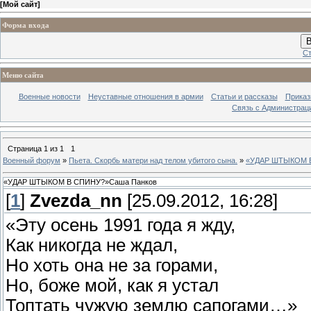
[
Мой сайт
]
Форма входа
В
Ст
Меню сайта
Военные новости
Неуставные отношения в армии
Статьи и рассказы
Приказ
Связь с Администрац
Страница
1
из
1
1
Военный форум
»
Пьета. Скорбь матери над телом убитого сына.
»
«УДАР ШТЫКОМ В
«УДАР ШТЫКОМ В СПИНУ?»Саша Панков
[
1
]
Zvezda_nn
[25.09.2012, 16:28]
«Эту осень 1991 года я жду,
Как никогда не ждал,
Но хоть она не за горами,
Но, боже мой, как я устал
Топтать чужую землю сапогами…»