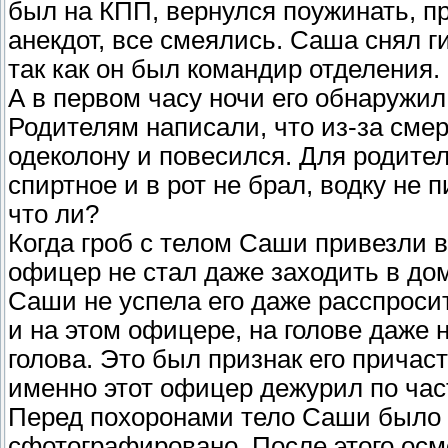
был на КПП, вернулся поужинать, п
анекдот, все смеялись. Саша снял ги
так как он был командир отделения.
А в первом часу ночи его обнаружи
Родителям написали, что из-за сме
одеколону и повесился. Для родите
спиртное и в рот не брал, водку не п
что ли?
Когда гроб с телом Саши привезли 
офицер не стал даже заходить в до
Саши не успела его даже расспросит
и на этом офицере, на голове даже 
голова. Это был признак его причас
именно этот офицер дежурил по час
Перед похоронами тело Саши было 
сфотографировано. После этого ос