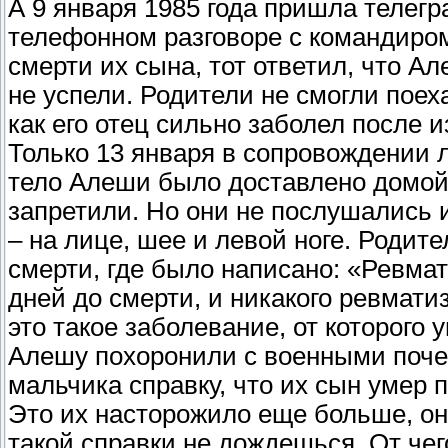
А 9 января 1985 года пришла телег
телефонном разговоре с командиром
смерти их сына, тот ответил, что А
не успели. Родители не смогли поех
как его отец сильно заболел после 
Только 13 января в сопровождении 
тело Алеши было доставлено домой
запретили. Но они не послушались 
– на лице, шее и левой ноге. Родит
смерти, где было написано: «Ревмат
дней до смерти, и никакого ревмати
это такое заболевание, от которого
Алешу похоронили с военными поче
мальчика справку, что их сын умер
Это их насторожило еще больше, они
такой справки не дождешься. От чег