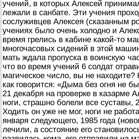
учений, в которых Алексей принимал
лежали в санбате. Эти учения прохо
сослуживцев Алексея (сказанным ро
учениях было очень холодно и Алек
время грелись в кабине какой-то ма
многочасовых сидений в этой машин
мать ждала пропуска в воинскую час
что во время учений 6 солдат отрав
магическое число, вы не находите? 
как говорится: «Дыма без огня не 
21 декабря на проверке в казарме А
ноги, страшно болели все суставы, 
Ходить он уже не мог, ноги не работ
января следующего, 1985 года (новог
лечили, а состояние его становилос
развилась кома, его отправили на м