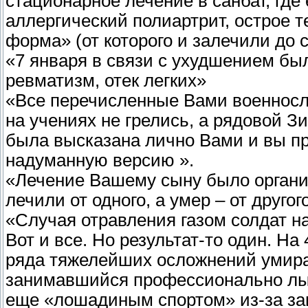
стационарное лечение в санбат, где
аллергический полиартрит, острое 
форма» (от которого и залечили до 
«7 января в связи с ухудшением был
ревматизм, отек легких»
«Все перечисленные Вами военносл
на учениях не грелись, а рядовой З
была высказана лично Вами и вы пр
надуманную версию ».
«Лечение Вашему сыну было организ
лечили от одного, а умер – от другог
«Случая отравления газом солдат н
Вот и все. Но результат-то один. На
ряда тяжелейших осложнений умира
занимавшийся профессионально лыж
еще «лошадиным спортом» из-за за