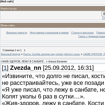
[
Мой сайт
]
Форма входа
В
Ст
Меню сайта
Военные новости
Неуставные отношения в армии
Статьи и рассказы
Приказ
Связь с Администрац
Страница
1
из
1
1
Военный форум
»
Пьета. Скорбь матери над телом убитого сына.
»
«ЖИВ-ЗДОРОВ, Л
«ЖИВ-ЗДОРОВ, ЛЕЖУ В САНБАТЕ…» Алеша Баланин
[
1
]
Zvezda_nn
[25.09.2012, 16:31]
«Извините, что долго не писал, кост
не расстраивайтесь, уже все позад
«Я уже писал, что лежу в санбате, н
Колят уколы 6 раз в сутки…».
«Жив-здоров, лежу в санбате. Кости 