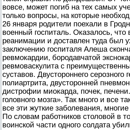
вовсе, может погиб на тех самых у
только вопросы, на которые необхо
26 января родители поехали в Гродн
военный госпиталь. Оказалось, что 
реанимации и доставлен туда был 
заключению госпиталя Алеша сконча
ревмокардии, бородавчатой экснока
ревмоваскулита с преимущественны
суставов. Двустороннего серозного 
полиартрита, двусторонней пневмо
дистрофии миокарда, почек, печени
головного мозга». Так много и все т
все эти жуткие заболевания, многие
По словам работников столовой в то
воинской части одного солдата убили