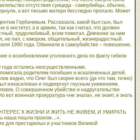
зательство отсутствия суицида - самоубийцы, обычно,
ернули, а вот письмо матери бесследно пропало. Может
ентом Горбачевым. Рассказала, какой был сын, был
в институт, а в армию, так как считал, что должен
тный, трудолюбивый, всем помогал. Девчонки за ним
л, не пил, с юмором, общительный, жизнерадостный.
преля 1990 года. Обвинили в самоубийстве – повешение,
ие о возобновлении уголовного дела по факту гибели
0 года остались неосуществленными.
 помогала родителям погибших и искалеченных детей.
в видно, что Олег был скорее всего (да что там, точно)
ыл изнасилован и подвергнут гнусным унижениям.
еловек. О совершенном убийстве и надругательстве
Но вот военная прокуратура «не знала», не знает, и знать
 ИНТЕРЕС К ЖИЗНИ И ЖИТЬ НЕ ЖИВЕМ, И УМИРАТЬ
знь наша пошла прахом…».
те для престарелых и участников Великой