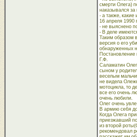
смерти Олега) 
наказывался за
- а также, каки
16 апреля 1990 
- не выяснено п
- В деле имеютс
Таким образом в
версия о его уб
обнаруженных н
Постановление 
Г.Ф.
Саламатин Олег,
сыном у родител
веселым мальчик
не видела Олежк
мотоцикла, то 
все его очень л
очень любили.
Олег очень увле
В армию себя до
Когда Олега при
приезжавший по
из второй роты(
рекомендовал ро
расскажет им об