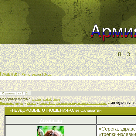
Главная
|
Регистрация
|
Вход
1
Страница
1
из
1
Модератор форума:
,
,
sly_fox
maket
Serge
Военный форум
»
Разное
»
Пьета. Скорбь матери над телом убитого сына.
»
«НЕЗДОРОВЫЕ ОТ
«НЕЗДОРОВЫЕ ОТНОШЕНИЯ»Олег Саламатин
Zvezda_nn
«Серега, здравс
«трепки-издевки