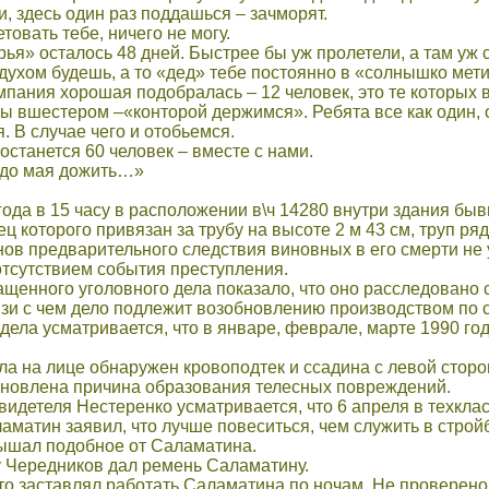
и, здесь один раз поддашься – зачморят.
етовать тебе, ничего не могу.
рья» осталось 48 дней. Быстрее бы уж пролетели, а там уж с
духом будешь, а то «дед» тебе постоянно в «солнышко метит
мпания хорошая подобралась – 12 человек, это те которых вм
мы вшестером –«конторой держимся». Ребята все как один, 
. В случае чего и отобьемся.
 останется 60 человек – вместе с нами.
 до мая дожить…»
года в 15 часу в расположении в\ч 14280 внутри здания б
ец которого привязан за трубу на высоте 2 м 43 см, труп р
ов предварительного следствия виновных в его смерти не у
отсутствием события преступления.
щенного уголовного дела показало, что оно расследовано 
вязи с чем дело подлежит возобновлению производством по
 дела усматривается, что в январе, феврале, марте 1990 
ела на лице обнаружен кровоподтек и ссадина с левой сторо
тановлена причина образования телесных повреждений.
свидетеля Нестеренко усматривается, что 6 апреля в техкла
матин заявил, что лучше повеситься, чем служить в стро
лышал подобное от Саламатина.
у Чередников дал ремень Саламатину.
кто заставлял работать Саламатина по ночам. Не проверено