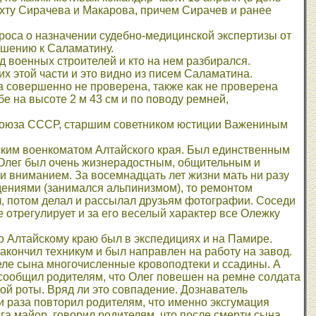
хту Сирачева и Макарова, причем Сирачев и ранее
проса о назначении судебно-медицинской экспертизы от
ошению к Саламатину.
д военных строителей и кто на нем разбирался.
 этой части и это видно из писем Саламатина.
а совершенно не проверена, также как не проверена
е на высоте 2 м 43 см и по поводу ремней,
союза СССР, старшим советником юстиции Важениным
вским военкоматом Алтайского края. Был единственным
. Олег был очень жизнерадостным, общительным и
и вниманием. За восемнадцать лет жизни мать ни разу
ждениями (занимался альпинизмом), то ремонтом
, потом делал и рассылал друзьям фотографии. Соседи
е отрегулирует и за его веселый характер все Олежку
по Алтайскому краю был в экспедициях и на Памире.
закончил техникум и был направлен на работу на завод.
теле сына многочисленные кровоподтеки и ссадины. А
сообщил родителям, что Олег повешен на ремне солдата
рой роты. Вряд ли это совпадение. Дознаватель
 раза повторил родителям, что именно эксгумация
а майор, говорил родителям, что после смерти сына