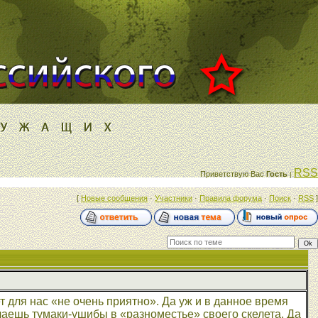
RSS
Приветствую Вас
Гость
|
[
Новые сообщения
·
Участники
·
Правила форума
·
Поиск
·
RSS
]
т для нас «не очень приятно». Да уж и в данное время
чаешь тумаки-ушибы в «разноместье» своего скелета. Да