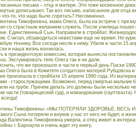
писанных письма – отцу и матери. Это тоже косвенное дока
ертью дописывают. Так вот, письмо, написанное для отца в
 что-то, что надо было спрятать? Несомненно.
нтина Тимофеевна, мама Олега, была на встрече с презид
ел со страстным желанием служить. После училища пошел не 
ине. Единственный Сын. Направили в стройбат. Жизнерадос
м. Считал, обзаводиться невестами еще не время. Не кури
бую технику. Все соседи несли к нему. Убили в части 15 а
хи и наша жизнь кончилась.
 в президентскую комиссию, которая вынесла постановлен
а. Эксгумировать тело Олега так и не дали.
снить, что же произошло в части в первый день Пасхи 199
а Олега была в Комитете солдатских матерей Рубцовска и
я произошла в стройбате 15 апреля 1990 года. Из материало
ами - старослужащими. Возможно, перед смертью мальчик б
или на трубе. Причем делать это должны были несколько ч
ив части (товарищеский суд), и командование (гауптвахта). 
 всегда!
лентины Тимофеевны: «МЫ ПОТЕРЯЛИ ЗДОРОВЬЕ, ВЕСЬ
ого Сына потеряли и внуков у нас от него не будет, и жи
ода Валентина Тимофеевна умерла, а отец живет в интерна
ойны г. Барнаула и очень ждет эту книгу.