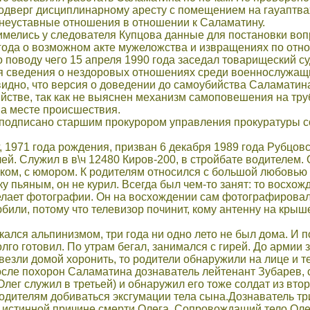
подверг дисциплинарному аресту с помещением на гауаптва
 неуставные отношения в отношении к Саламатину.
е имелись у следователя Купцова данные для постановки во
года о возможном акте мужеложства и извращениях по отн
о поводу чего 15 апреля 1990 года заседал товарищеский су
я сведения о нездоровых отношениях среди военнослужащих
идно, что версия о доведении до самоубийства Саламатин
ийстве, так как не выяснен механизм самоповешения на труб
а месте происшествия.
подписано старшим прокурором управления прокуратуры 
 1971 года рождения, призван 6 декабря 1989 года Рубцо
ей. Служил в в\ч 12480 Киров-200, в стройбате водителем
ом, с юмором. К родителям относился с большой любовью 
у пьяным, он не курил. Всегда был чем-то занят: то восхо
делает фотографии. Он на восхождении сам фотографировал
юбили, потому что телевизор починит, кому антенну на крыш
кался альпинизмом, три года ни одно лето не был дома. И 
лго готовил. По утрам бегал, занимался с гирей. До армии 
везли домой хоронить, то родители обнаружили на лице и 
сле похорон Саламатина дознаватель лейтенант Зубарев, 
Олег служил в третьей) и обнаружил его тоже солдат из вто
дителям добиваться эксгумации тела сына.Дознаватель три
 истинной причине смерти Олега. Сопровождаший тело Олег