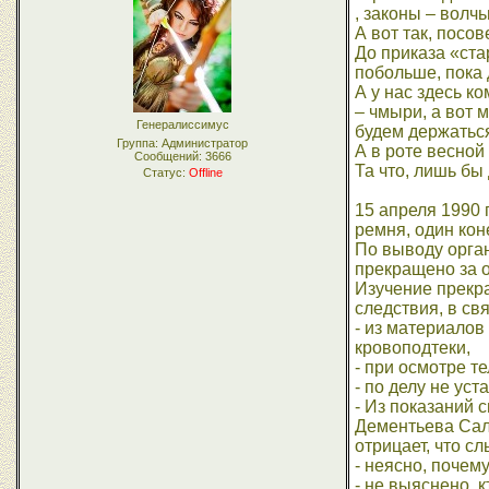
, законы – волчь
А вот так, посов
До приказа «ста
побольше, пока 
А у нас здесь ко
– чмыри, а вот 
Генералиссимус
будем держаться
Группа: Администратор
А в роте весной
Сообщений:
3666
Та что, лишь бы
Статус:
Offline
15 апреля 1990 
ремня, один кон
По выводу орган
прекращено за 
Изучение прекра
следствия, в с
- из материалов
кровоподтеки,
- при осмотре т
- по делу не ус
- Из показаний 
Дементьева Сала
отрицает, что с
- неясно, почем
- не выяснено, 