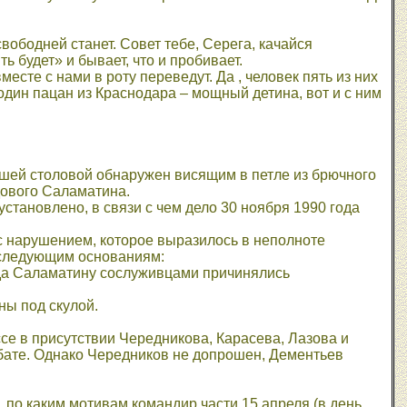
вободней станет. Совет тебе, Серега, качайся
ь будет» и бывает, что и пробивает.
есте с нами в роту переведут. Да , человек пять из них
один пацан из Краснодара – мощный детина, вот и с ним
ывшей столовой обнаружен висящим в петле из брючного
ядового Саламатина.
становлено, в связи с чем дело 30 ноября 1990 года
с нарушением, которое выразилось в неполноте
 следующим основаниям:
года Саламатину сослуживцами причинялись
ны под скулой.
ссе в присутствии Чередникова, Карасева, Лазова и
йбате. Однако Чередников не допрошен, Дементьев
, по каким мотивам командир части 15 апреля (в день