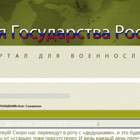
НОШЕНИЯ»Олег Саламатин
Дата: Вторник, 25.09.2012, 16:32 | Сообщение #
1
твуй! Скоро нас переведут в роту с «дедушками», и это буде
» от «старья» тоже присутствуют. И ведь каждый день полу