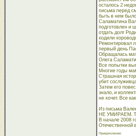
осталось 2 недо
письма перед см
быть в нем было
Саламатина Вале
подготовлен и ш
отдать долг Род
ходили хороводо
Ремонтировал лю
первый день Пас
Обращалась мать
Олега Саламатин
Все попытки выя
Многие годы мам
Страшная истори
убит сослуживц
Затем его повес
знало, и коллект
не хочет. Все как
Из письма Ва
НЕ УМИРАЕМ. Так
В начале 2008 г
Отечественной в
Прикрепления: