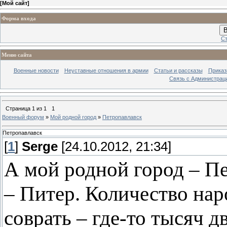
[
Мой сайт
]
Форма входа
В
Ст
Меню сайта
Военные новости
Неуставные отношения в армии
Статьи и рассказы
Приказ
Связь с Администрац
Страница
1
из
1
1
Военный форум
»
Мой родной город
»
Петропавлавск
Петропавлавск
[
1
]
Serge
[24.10.2012, 21:34]
А мой родной город – Пе
– Питер. Количество нар
соврать – где-то тысяч д