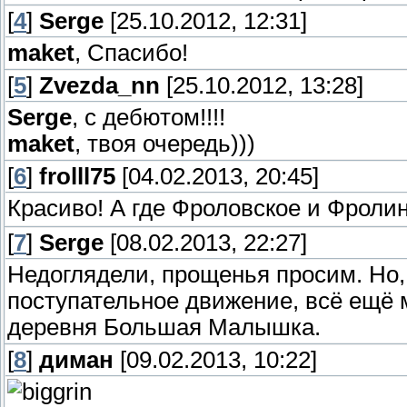
[
4
]
Serge
[25.10.2012, 12:31]
maket
, Спасибо!
[
5
]
Zvezda_nn
[25.10.2012, 13:28]
Serge
, с дебютом!!!!
maket
, твоя очередь)))
[
6
]
frolll75
[04.02.2013, 20:45]
Красиво! А где Фроловское и Фролин
[
7
]
Serge
[08.02.2013, 22:27]
Недоглядели, прощенья просим. Но,
поступательное движение, всё ещё м
деревня Большая Малышка.
[
8
]
диман
[09.02.2013, 10:22]