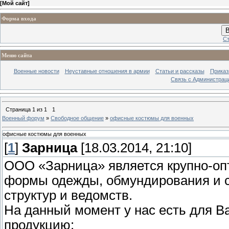
[
Мой сайт
]
Форма входа
В
Ст
Меню сайта
Военные новости
Неуставные отношения в армии
Статьи и рассказы
Приказ
Связь с Администрац
Страница
1
из
1
1
Военный форум
»
Свободное общение
»
офисные костюмы для военных
офисные костюмы для военных
[
1
]
Зарница
[18.03.2014, 21:10]
ООО «Зарница» является крупно-оп
формы одежды, обмундирования и с
структур и ведомств.
На данный момент у нас есть для 
продукцию: