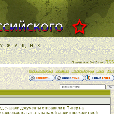
RSS
Приветствую Вас
Гость
|
[
Новые сообщения
·
Участники
·
Правила форума
·
Поиск
·
RSS
]
д,сказали,документы отправили в Питер на
 кадров,хотел узнать на какой стадии проходит мой