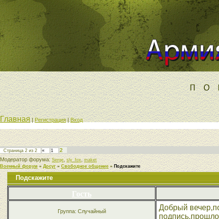
Главная
|
Регистрация
|
Вход
2
Страница
2
из
2
«
1
Модератор форума:
,
,
Serge
sly_fox
maket
Военный форум
»
Досуг
»
Свободное общение
»
Подскажите
Подскажите
Гость
Добрый вечер,п
Группа: Случайный
подпись,прошло 