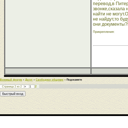
перевод,в Питер
звонке,сказала 
найти не могут.
не найдут,то бу
они документы?
Прикрепления:
Военный форум
»
Досуг
»
Свободное общение
»
Подскажите
2
Страница
2
из
2
«
1