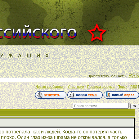
RSS
Приветствую Вас
Гость
|
[
Новые сообщения
·
Участники
·
Правила форума
·
Поиск
·
RSS
]
во потрепала, как и людей. Когда-то он потерял часть
 плохо. Один глаз из-за шрама не открывался, а только