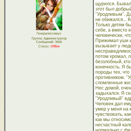
щурился. Бывало
этот был добрый
"Уродливым". Да
не обижался... 
Только детям бы
себе, а вместо 
Генералиссимус
человечески, чт
Группа: Администратор
Прижимал уши и 
Сообщений:
3666
вызывает у люде
Статус:
Offline
несправедливост
потом хромал, л
беззлобный, кто
конечность. Я б
породы тех, что
противником. "У
сломленные жизн
Нес домой, очен
задыхался. Я се
"Уродливый" вдр
Человек дал ему
умер у меня на 
чувствовать, ка
как мы относимся
несчастный кале
нормально с физ