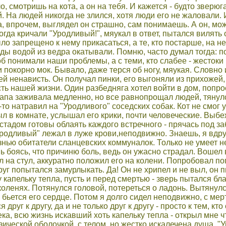
, смотришь на кота, а он на тебя. И кажется - будто зверюга
. На людей никогда не злился, хотя люди его не жаловали. 
, впрочем, выглядел он страшно, сам понимаешь. А он, мож
Когда кричали "Уродливый!", мяукал в ответ, пытался вилять 
ло запрещено к нему прикасаться, а те, кто постарше, на 
еды водой из ведра окатывали. Помню, часто думал тогда: п
об понимали наши проблемы, а с теми, кто слабее - жестоки 
покорно мок. Бывало, даже терся об ногу, мяукая. Словно и
й ненависть. Он получал пинки, его выгоняли из прихожей
ь нашей жизни. Один разбедняга хотел войти в дом, попро
апа заживала медленно, но все равнопрощал людей, тянулся 
-то натравил на "Уродливого" соседских собак. Кот не смог 
ыл в комнате, услышал его крики, почти человеческие. Выбе
 стадом готовы облаять каждого встречного - прячась под за
родливый" лежал в луже крови,неподвижно. Знаешь, я вдруг п
ью обитатели сланцевских коммуналок. Только не умеет нен
ь боясь, что причиню боль, ведь он ужасно страдал. Вошел в
л на стул, аккуратно положил его на колени. Попробовал по
уг попытался замурлыкать. Да! Он не хрипел и не выл, он п
 капельку тепла, пусть и перед смертью - зверь пытался бла
коленях. Потянулся головой, потереться о ладонь. Вытянул
к бьется его сердце. Потом я долго сидел неподвижно, с мер
 друг к другу, да и не только друг к другу - просто к тем, к
ка, всю жизнь искавший хоть капельку тепла - открыл мне чт
ической оболочкой, с телом, но жестко искалечена душа. "Ур