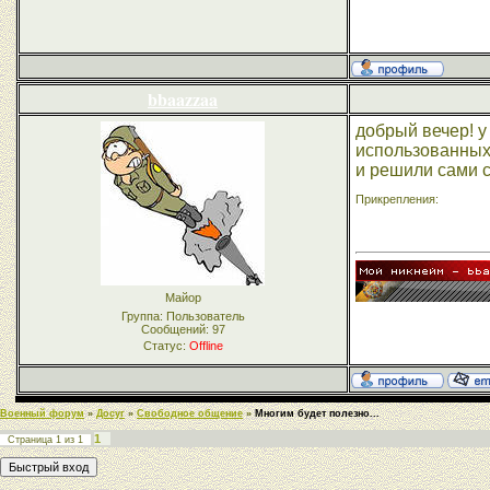
bbaazzaa
добрый вечер! у
использованных 
и решили сами с
Прикрепления:
Майор
Группа: Пользователь
Сообщений:
97
Статус:
Offline
Военный форум
»
Досуг
»
Свободное общение
»
Многим будет полезно...
1
Страница
1
из
1