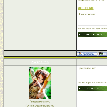
источник
Прикрепления:
тот, кто ищет, тот добьется!!
Zvezda_nn
Прикрепления:
тот, кто ищет, тот добьется!!
Генералиссимус
Группа: Администратор