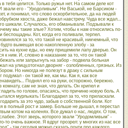
 в тебя целится. Только ружья нет. На самом деле кот
И звали его - "Уродоливым". Не Васькой, не Барсиком -
ет, и понимал, что слово оскорбительное, да на людей
обрубком хвоста, даже бежал навстречу. Чуда все ждал...
него шикали. Случалось, его обманывали. Подзывали к
очему мы такие злые? Хотим, чтобы к нам относились по-
и беспощадны. Кот, когда его поливали, терпел.
звинялся за то, что такой не красивый, никчемный, что
, будто вымещая всю накопленную злобу - за
сить на кухне еды, но ему прищемили лапу дверью. Он
к ним. И, словно в наказание за то, что он такой
убежать или запрыгнуть на забор - подвела больная
жал на улицу,отогнал дворняг - озлобленных, грязных. Из
бором. Но никогда не полезут в драку с сильным
одумал - он такой же, как мы. Как я, как все
авидеть... Поднял его на руки, осторожно, бережно.
 комнату, сам не зная, что делать. Он хрипел и
гладить по голове, опасаясь, что причиню новую боль. А
ытался мурлыкать ! Благодарил за то, что приласкали.
годарить за это чудо, забыв о собственной боли. Кот
ся в полный рост и замер. Больше не дышал, я перестал
твым котом на коленях. Все думал о нас, людях. О том,
то слабее. Этот зверь, которого звали "Уродомливым" -
о-то очень важное. Я вдруг прозрел: у многих из нас все
од" - так сегодня можно сказать почти про каждого...