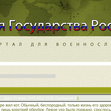
Дата: Вторник, 14.05.2013, 19:00 | Сообщение #
1
воре жил кот. Обычный, беспородный, только жизнь его здоро
я лишь короткий обрубок. Левое ухо было порвано, срослось