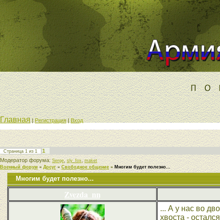
Главная
|
Регистрация
|
Вход
1
Страница
1
из
1
Модератор форума:
,
,
Serge
sly_fox
maket
Военный форум
»
Досуг
»
Свободное общение
»
Многим будет полезно...
Многим будет полезно...
Zvezda_nn
... А у нас во д
хвоста - осталс