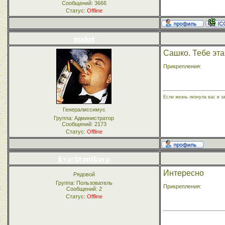
Сообщений:
3666
Статус:
Offline
maket
Сашко. Тебе эта
Прикрепления:
Если жизнь лизнула вас в з
Генералиссимус
Группа: Администратор
Сообщений:
2173
Статус:
Offline
kvartirantkaya
Интересно
Рядовой
Группа: Пользователь
Прикрепления:
Сообщений:
2
Статус:
Offline