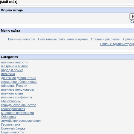
[
Мой сайт
]
Форма входа
В
Ст
Меню сайта
Военные новости
Неуставные отношения в армии
Статьи и рассказы
Приказ
Связь с Администрац
Categories
военные новости
в стране и в мире
народ и армия
политика
денежное довольствие
жилищное обеспечение
офицеры России
военные пенсионеры
военная жизнь
военные конфликты
Минобороны
гражданское общество
гособоронзаказ
мнения и публикации
Оборонка
армейские воспоминания
Геополитика
Военный бюджет
Видео новости