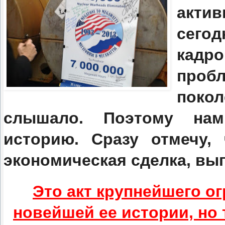
актив
сего
кадр
проб
поко
слышало. Поэтому нам
историю. Сразу отмечу,
экономическая сделка, выг
Это акт крупнейшего ог
новейшей ее истории, но 