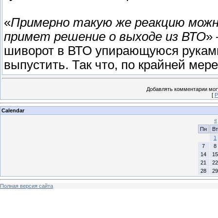
«
Примерно такую же реакцию можно
примет решение о выходе из ВТО
»
шиворот в ВТО упирающуюся руками
выпустить. Так что, по крайней мер
Добавлять комментарии могу
[
Р
Calendar
«
Пн
Вт
1
7
8
14
15
21
22
28
29
Полная версия сайта