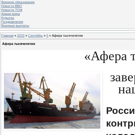
Военное образование
Новости ВВО
Новости ТОФ
Армии мира
Курьезы
Поздравления
Военные выплаты
Главная
»
2015
»
Сентябрь
»
5
» Афера тысячелетия
Афера тысячелетия
«Афера 
заве
на
Росс
кон