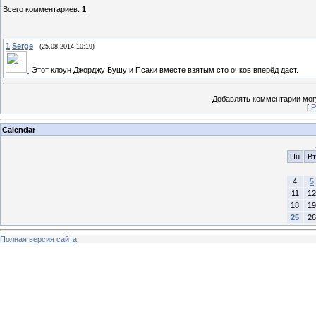
Всего комментариев
:
1
1
Serge
(25.08.2014 10:19)
Этот клоун Джорджу Бушу и Псаки вместе взятым сто очков вперёд даст.
Добавлять комментарии могу
[
Р
Calendar
Пн
Вт
4
5
11
12
18
19
25
26
Полная версия сайта