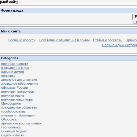
[
Мой сайт
]
Форма входа
В
Ст
Меню сайта
Военные новости
Неуставные отношения в армии
Статьи и рассказы
Приказ
Связь с Администрац
Categories
военные новости
в стране и в мире
народ и армия
политика
денежное довольствие
жилищное обеспечение
офицеры России
военные пенсионеры
военная жизнь
военные конфликты
Минобороны
гражданское общество
гособоронзаказ
мнения и публикации
Оборонка
армейские воспоминания
Геополитика
Военный бюджет
Видео новости