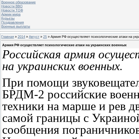
Военное образование
Новости ВВО
Новости ТОФ
Армии мира
Курьезы
Поздравления
Военные выплаты
Главная
»
2014
»
Август
»
25
» Армия РФ осуществляет психологические атаки на ук
Армия РФ осуществляет психологические атаки на украинских военных
Российская армия осущес
на украинских военных.
При помощи звуковещател
БРДМ-2 российские военн
техники на марше и рев д
самой границы с Украиной
сообщения пограничников