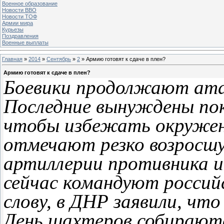
Военное образование
Новости ВВО
Новости ТОФ
Армии мира
Курьезы
Поздравления
Военные выплаты
Главная
»
2014
»
Сентябрь
»
2
» Армию готовят к сдаче в плен?
Армию готовят к сдаче в плен?
Боевики продолжают ата
Последние вынуждены пок
чтобы избежать окружени
отмечают резко возросш
артиллерии противника и
сейчас командуют россий
слову, в ДНР заявили, что
День шахтеров собирают