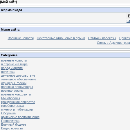
[
Мой сайт
]
Форма входа
В
Ст
Меню сайта
Военные новости
Неуставные отношения в армии
Статьи и рассказы
Приказ
Связь с Администрац
Categories
военные новости
в стране и в мире
народ и армия
политика
денежное довольствие
жилищное обеспечение
офицеры России
военные пенсионеры
военная жизнь
военные конфликты
Минобороны
гражданское общество
гособоронзаказ
мнения и публикации
Оборонка
армейские воспоминания
Геополитика
Военный бюджет
Видео новости