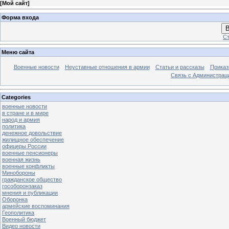
[
Мой сайт
]
Форма входа
В
Ст
Меню сайта
Военные новости
Неуставные отношения в армии
Статьи и рассказы
Приказ
Связь с Администрац
Categories
военные новости
в стране и в мире
народ и армия
политика
денежное довольствие
жилищное обеспечение
офицеры России
военные пенсионеры
военная жизнь
военные конфликты
Минобороны
гражданское общество
гособоронзаказ
мнения и публикации
Оборонка
армейские воспоминания
Геополитика
Военный бюджет
Видео новости