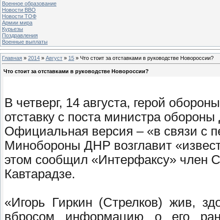
Военное образование
Новости ВВО
Новости ТОФ
Армии мира
Курьезы
Поздравления
Военные выплаты
Главная
»
2014
»
Август
»
15
» Что стоит за отставками в руководстве Новороссии?
Что стоит за отставками в руководстве Новороссии?
В четверг, 14 августа, герой оборон
отставку с поста министра обороны
Официальная версия – «в связи с п
Минобороны ДНР возглавит «извес
этом сообщил «Интерфаксу» член С
Кавтарадзе.
«Игорь Гиркин (Стрелков) жив, з
вбросом информацию о его ране