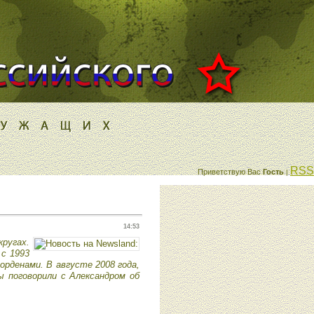
RSS
Приветствую Вас
Гость
|
14:53
ругах.
 с 1993
орденами. В августе 2008 года,
ы поговорили с Александром об