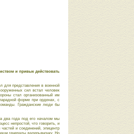
омством и привык действовать
ел для представления в военной
Вооруженных сил встал человек
бороны стал организованный им
парадной форме при орденах, с
команды. Гражданские люди бы
за два года под его началом мы
есс непростой, что говорить, и
 частей и соединений, эпицентр
 наши генералы валерьяночку. Но