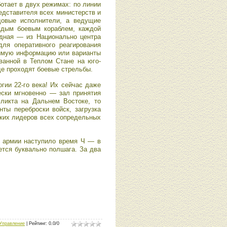
отает в двух режимах: по линии
едставителя всех министерств и
довые исполнители, а ведущие
ждым боевым кораблем, каждой
дная — из Национально центра
ля оперативного реагирования
димую информацию или варианты
ванной в Теплом Стане на юго-
де проходят боевые стрельбы.
гии 22-го века! Их сейчас даже
ески мгновенно — зал принятия
ликта на Дальнем Востоке, то
ты переброски войск, загрузка
ких лидеров всех сопредельных
ой армии наступило время Ч — в
ется буквально полшага. За два
Управление
|
Рейтинг
:
0.0
/
0