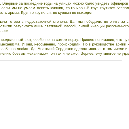
. Впервые за последние годы на улицах можно было увидеть офицеров
 если мы не умеем лепить кувшин, то гончарный круг крутится беспо
сть армии. Круг-то крутился, но кувшин не выходил.
ыла готова в недостаточной степени. Да, мы победили, но опять за 
остигли результата лишь статичной массой, силой инерции разогнанного
вверх.
пределенный шок, особенно на самом верху. Пришло понимание, что н
 механизма. И они, несомненно, происходили. Но в руководстве армии 
 особенно любил. Да, Анатолий Сердюков сделал многое, в том числе и
нению боевым механизмом, он так и не смог. Вернее, ему многое не уда