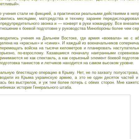
четливый».
е учения стали не фикцией, а практически реальными действиями в неп
вились месяцами, матсредства и технику заранее передислоцировал
о предупредительного звонка и — конверт в руки командиру. Все внезапн
тношение к боевой подготовке у руководства Минобороны более чем сер
водились учения на Дальнем Востоке, где армия «воевала» не с аб
елена на «красных» и «синих». И каждый из военачальников сопернича
перемещать войска на тысячи километров и планировать наступательн
рьезно, по-взрослому. Казавшиеся поначалу наигранными соревнова
инимаются не как спектакль, а как серьезный элемент боевой подготов
подготовка танкистов и летчиков находится на самом высоком уровне.
еальную блестящую операцию в Крыму. Нет, не по захвату полуострова,
одили из Крыма украинскую армию, а это не один десяток частей и
ась без выстрелов, и уж тем более потерь с обеих сторон. Мне кажетс
ебниках истории Генерального штаба.