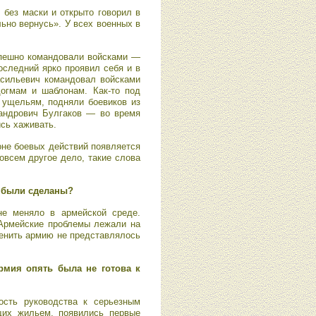
без маски и открыто говорил в
льно вернусь». У всех военных в
спешно командовали войсками —
следний ярко проявил себя и в
асильевич командовал войсками
огмам и шаблонам. Как-то под
 ущельям, подняли боевиков из
сандрович Булгаков — во время
ись хаживать.
оне боевых действий появляется
овсем другое дело, такие слова
и были сделаны?
не меняло в армейской среде.
 Армейские проблемы лежали на
менить армию не представлялось
армия опять была не готова к
ость руководства к серьезным
щих жильем, появились первые