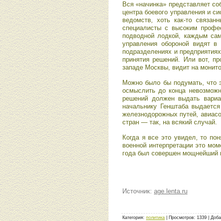
Вся «начинка» представляет со
центра боевого управления и с
ведомств, хоть как-то связа
специалисты с высоким профе
подводной лодкой, каждым сам
управления обороной видят в 
подразделениях и предприятиях
принятия решений. Или вот, п
западе Москвы, видит на монито
Можно было бы подумать, что э
осмыслить до конца невозможн
решений должен выдать вариан
начальнику Генштаба выдается
железнодорожных путей, авиасо
стран — так, на всякий случай.
Когда я все это увидел, то по
военной интерпретации это мом
года был совершен мощнейший п
Источник:
age.lenta.ru
Категория
:
политика
|
Просмотров
:
1339
|
Доба