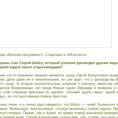
ица «Военная программа А. Сладкова» в «ВКонтакте»
ороны стал Сергей Шойгу, который успешно руководил другим вед
Армия ждала такого отца-командира?
рмии что-то коренным образом меняется, когда Сергей Кужугетович выш
ии. Дело даже не в чинопочитании, но сам факт, что у руководства 
лся сразу. И вторым положительным штрихом к портрету министра о
центре Вооруженных сил перед Новым годом. Офицеры и генералы в 
а этом собрании братьями по оружию, членами одной семьи, одной 
дух, но это было именно боевое братство.
жны гении, а я лично удостоверился, что Шойгу — гений. Буквально 
мию. Мобильную, боеспособную, готовую выполнять любые задачи. Проц
исутствовала. Помню, как в Анапе, во время второй внезапной проверки
и Черное море, Сергей Кужугетович сказал мне: «Да, я вижу, что пьют