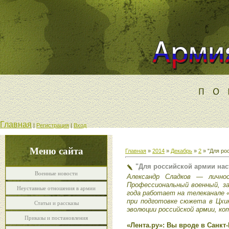
Главная
|
Регистрация
|
Вход
Меню сайта
Главная
»
2014
»
Декабрь
»
2
» "Для ро
"Для российской армии нас
Военные новости
Александр Сладков — лично
Профессиональный военный, за
Неуставные отношения в армии
года работает на телеканале «
при подготовке сюжета в Цхин
Статьи и рассказы
эволюции российской армии, кот
Приказы и постановления
«Лента.ру»: Вы вроде в Санк