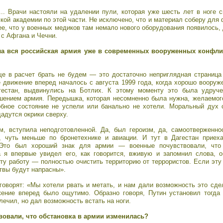
.. Врачи настояли на удалении пули, которая уже шесть лет в ноге 
кой академии по этой части. Не исключено, что и материал соберу для
ее, что у военных медиков там немало нового оборудования появилось,
 с Афгана и Чечни.
ла вся российская армия уже в современных вооруженных конфли
е в расчет брать не будем — это достаточно неприглядная страница
е движение вперед началось с августа 1999 года, когда хорошо воор
естан, выдвинулись на Ботлих. К этому моменту это была удруч
ением армия. Передышка, которая несомненно была нужна, желаемог
бное состояние не успели или банально не хотели. Моральный дух 
дадутся окрики сверху.
м, вступила неподготовленной. Да, был героизм, да, самоотверженно
, чуть меньше по бронетехнике и авиации. И тут в Дагестан приех
. Это был хороший знак для армии — военные почувствовали, чт
а я впервые увидел его, как говорится, вживую и запомнил слова,
эту работу — полностью очистить территорию от террористов. Если эту 
твы будут напрасны».
говорят: «Мы хотели рвать и метать, и нам дали возможность это сд
ение вперед было ощутимо. Образно говоря, Путин установил тогда
лечил, но дал возможность встать на ноги.
вовали, что обстановка в армии изменилась?