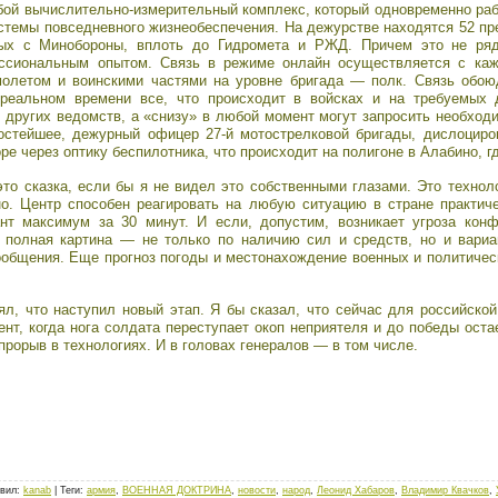
бой вычислительно-измерительный комплекс, который одновременно раб
истемы повседневного жизнеобеспечения. На дежурстве находятся 52 пр
нных с Минобороны, вплоть до Гидромета и РЖД. Причем это не ря
ссиональным опытом. Связь в режиме онлайн осуществляется с ка
олетом и воинскими частями на уровне бригада — полк. Связь обою
реальном времени все, что происходит в войсках и на требуемых д
 других ведомств, а «снизу» в любой момент могут запросить необхо
ростейшее, дежурный офицер 27-й мотострелковой бригады, дислоциро
ре через оптику беспилотника, что происходит на полигоне в Алабино, г
то сказка, если бы я не видел это собственными глазами. Это техноло
о. Центр способен реагировать на любую ситуацию в стране практич
т максимум за 30 минут. И если, допустим, возникает угроза конф
 полная картина — не только по наличию сил и средств, но и вариан
общения. Еще прогноз погоды и местонахождение военных и политичес
нял, что наступил новый этап. Я бы сказал, что сейчас для российск
ент, когда нога солдата переступает окоп неприятеля и до победы оста
рорыв в технологиях. И в головах генералов — в том числе.
вил
:
kanab
|
Теги
:
армия
,
ВОЕННАЯ ДОКТРИНА
,
новости
,
народ
,
Леонид Хабаров
,
Владимир Квачков
,