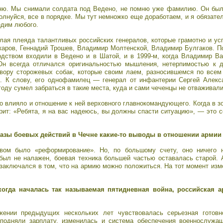
ню. Мы снимали солдата под Ведено, не помню уже фамилию. Он был 
олнуйся, все в порядке. Мы тут немножко еще доработаем, и я обязате
едим любого.
лая плеяда талантливых российских генералов, которые грамотно и у
аров, Геннадий Трошев, Владимир Молтенской, Владимир Булгаков. По
водством входили в Ведено и в Шатой, и в 1999-м, когда Владимир В
Он всегда отличался оригинальностью мышления, нетерпимостью к д
ору сторожевых собак, которые своим лаем, разносившемся по всем
ь. К слову, его однофамилец — генерал от инфантерии Сергей Алек
году сумел забраться в такие места, куда и сами чеченцы не отваживал
о влияло и отношение к ней верховного главнокомандующего. Когда в з
орит: «Ребята, я на вас надеюсь, вы должны спасти ситуацию», — это с
азы боевых действий в Чечне какие-то выводы в отношении арми
вом было «реформирование». Но, по большому счету, оно ничего 
был не налажен, боевая техника большей частью оставалась старой.
 заключался в том, что на армию можно положиться. На тот момент из
, когда началась так называемая пятидневная война, российская 
яжении предыдущих нескольких лет чувствовалась серьезная готовн
подняли зарплату, изменилась и система обеспечения военнослужа