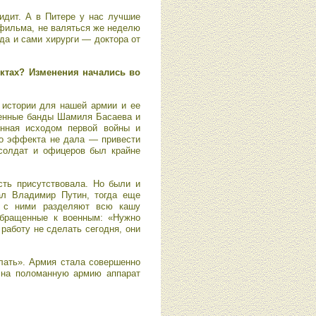
сидит. А в Питере у нас лучшие
 фильма, не валяться же неделю
 да и сами хирурги — доктора от
ктах? Изменения начались во
 истории для нашей армии и ее
уженные банды Шамиля Басаева и
енная исходом первой войны и
о эффекта не дала — привести
солдат и офицеров был крайне
сть присутствовала. Но были и
ал Владимир Путин, тогда еще
о с ними разделяют всю кашу
 обращенные к военным: «Нужно
работу не сделать сегодня, они
елать». Армия стала совершенно
 на поломанную армию аппарат