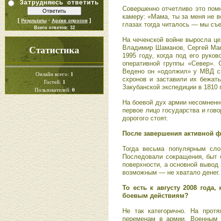
Затрудняюсь ответить
Совершенно отчетливо это пом
камеру: «Мама, ты за меня не в
[
·
]
Результаты
Архив опросов
глазах тогда читалось — мы съ
Всего ответов:
32
На чеченской войне выросла це
Статистика
Владимир Шаманов, Сергей Мак
1995 году, когда под его руко
оперативной группы «Север». 
Ведено он «одолжил» у МВД св
1
Онлайн всего:
схронов и заставили их бежат
1
Гостей:
Закубанской экспедиции в 1810 
0
Пользователей:
На боевой дух армии несомненн
первое лицо государства и гов
дорогого стоят.
После завершения активной ф
Тогда весьма популярным сло
Последовали сокращения, быт 
поверхности, а основной вывод
возможным — не хватало денег.
То есть к августу 2008 года
боевым действиям?
Не так категорично. На прот
переменам в армии. Военным 