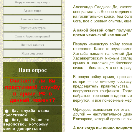
Форум военнослужащих
Александр Сладков: Да, сюжет.
Армии мира
специалисты в Военно-медицинс
на госпитальной койке. Тем бол
Спецназ России
бога, все с боевым опытом, еще
Партнеры ресурса
А какой боевой опыт получи
время чеченской кампании?
Связь с Администрацией
Первую чеченскую войну вообщ
Личный кабинет
генералов. Какое-то неуловимо
Хаттаба напали на южный Даг
Мы в соц.сетях
Хасавюртовским мирным соглаш
армию в надлежащее боеспосо
низок — боялись, что опять раз
Наш опрос
В новую войну армия, признае
Считаете ли Вы
потери — по личному составу
председатель правительства
престижной службу
вооруженного конфликта. Тогд
в армии РФ в
набраться терпения и сделать 
данный момент?
вернутся, и все понесенные жер
Офицеры, вспоминая тот этап, 
Да, служба стала
другой — наступательное движ
престижной
Елизарова, который сразу не вы
Нет, МО РФ не то
ведомство, которому
А вот когда вы лично почувст
можно довериться