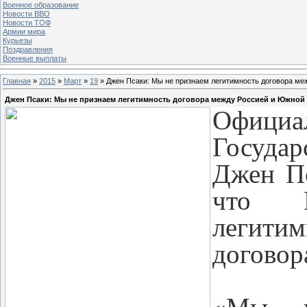
Военное образование
Новости ВВО
Новости ТОФ
Армии мира
Курьезы
Поздравления
Военные выплаты
Главная
»
2015
»
Март
»
19
» Джен Псаки: Мы не признаем легитимность договора м
Джен Псаки: Мы не признаем легитимность договора между Россией и Южной
Офици
Госуда
Джен Пс
что В
легити
договор