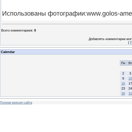
Использованы фотографии:www.golos-ameri
Всего комментариев
:
0
Добавлять комментарии могу
[
Р
Calendar
Пн
Вт
2
3
9
10
16
17
23
24
30
31
Полная версия сайта