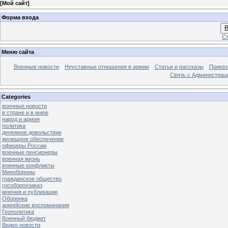
[
Мой сайт
]
Форма входа
В
Ст
Меню сайта
Военные новости
Неуставные отношения в армии
Статьи и рассказы
Приказ
Связь с Администрац
Categories
военные новости
в стране и в мире
народ и армия
политика
денежное довольствие
жилищное обеспечение
офицеры России
военные пенсионеры
военная жизнь
военные конфликты
Минобороны
гражданское общество
гособоронзаказ
мнения и публикации
Оборонка
армейские воспоминания
Геополитика
Военный бюджет
Видео новости