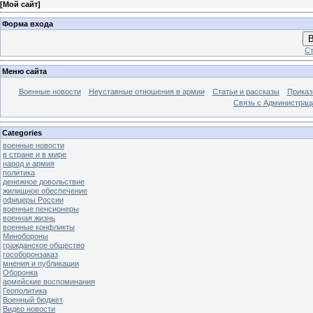
[
Мой сайт
]
Форма входа
В
Ст
Меню сайта
Военные новости
Неуставные отношения в армии
Статьи и рассказы
Приказ
Связь с Администрац
Categories
военные новости
в стране и в мире
народ и армия
политика
денежное довольствие
жилищное обеспечение
офицеры России
военные пенсионеры
военная жизнь
военные конфликты
Минобороны
гражданское общество
гособоронзаказ
мнения и публикации
Оборонка
армейские воспоминания
Геополитика
Военный бюджет
Видео новости