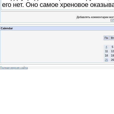
его нет. Оно самое хреновое оказыва
Добавлять комментарии могу
[
Р
Calendar
Пн
Вт
4
5
11
12
18
19
25
26
Полная версия сайта