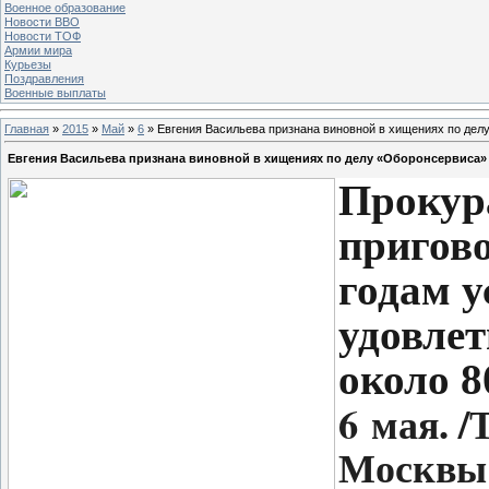
Военное образование
Новости ВВО
Новости ТОФ
Армии мира
Курьезы
Поздравления
Военные выплаты
Главная
»
2015
»
Май
»
6
» Евгения Васильева признана виновной в хищениях по дел
Евгения Васильева признана виновной в хищениях по делу «Оборонсервиса»
Прокур
пригов
годам у
удовлет
около 8
6 мая. 
Москвы 