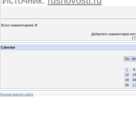
Источник:
rusnovosti.ru
Всего комментариев
:
0
Добавлять комментарии могу
[
Р
Calendar
Пн
Вт
5
6
12
13
19
20
26
27
Полная версия сайта