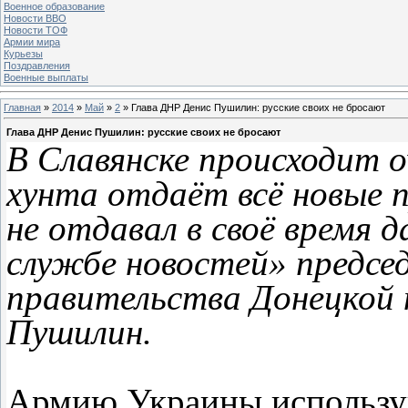
Военное образование
Новости ВВО
Новости ТОФ
Армии мира
Курьезы
Поздравления
Военные выплаты
Главная
»
2014
»
Май
»
2
» Глава ДНР Денис Пушилин: русские своих не бросают
Глава ДНР Денис Пушилин: русские своих не бросают
В Славянске происходит о
хунта отдаёт всё новые 
не отдавал в своё время 
службе новостей» предсе
правительства Донецкой 
Пушилин.
Армию Украины использую