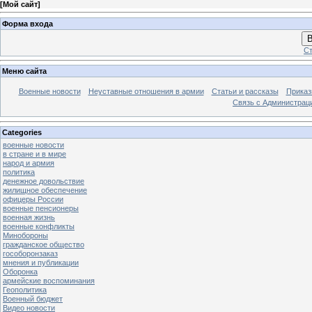
[
Мой сайт
]
Форма входа
В
Ст
Меню сайта
Военные новости
Неуставные отношения в армии
Статьи и рассказы
Приказ
Связь с Администрац
Categories
военные новости
в стране и в мире
народ и армия
политика
денежное довольствие
жилищное обеспечение
офицеры России
военные пенсионеры
военная жизнь
военные конфликты
Минобороны
гражданское общество
гособоронзаказ
мнения и публикации
Оборонка
армейские воспоминания
Геополитика
Военный бюджет
Видео новости