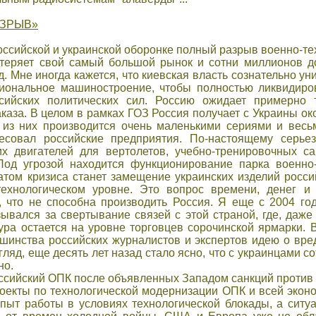
АЗРЫВ»
российской и украинской оборонке полный разрыв военно-те
отеряет свой самый большой рынок и сотни миллионов д
д. Мне иногда кажется, что киевская власть сознательно у
циональное машиностроение, чтобы полностью ликвидиро
сийских политических сил. Россию ожидает примерно т
аза. В целом в рамках ГОЗ Россия получает с Украины ок
 из них производится очень маленькими сериями и весь
есовал российские предприятия. По-настоящему серье
их двигателей для вертолетов, учебно-тренировочных с
Под угрозой находится функционирование парка военно
атом кризиса станет замещение украинских изделий росси
ехнологическом уровне. Это вопрос времени, денег и 
о, что не способна производить Россия. Я еще с 2004 го
ывался за свертывание связей с этой страной, где, даже
тура остается на уровне торговцев сорочинской ярмарки. 
шинства российских журналистов и экспертов идею о вре
гляд, еще десять лет назад стало ясно, что с украинцами со
но.
оссийский ОПК после объявленных Западом санкций против
роекты по технологической модернизации ОПК и всей экон
опыт работы в условиях технологической блокады, а ситу