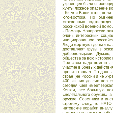
украинцев были спровоци
хунты ложное опасение в
- Киев и Вашингтон, пол
юго-востока. Но обвин
«косвенных подтвержден
российской военной помо
- Помощь Новороссии ока
очень интересный социа
инициированное российс
Люди жертвуют деньги на 
доставляют грузы в оса
добровольцами. Думаю,
общества за всю историю 
При этом надо помнить, 
участие в боевых действи
препятствовал. По данны
стран (не России и не Ук
400 из них до сих пор с
сегодня Киев имеет зерка
Кстати, все большую по
«нелетального оружия», а
оружие. Советники и инс
строгому счету, то НАТ
натовские корабли внаглу
самолет сделал их корабе