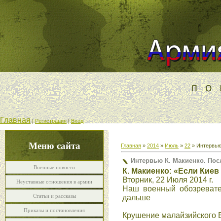
Главная
|
Регистрация
|
Вход
Меню сайта
Главная
»
2014
»
Июль
»
22
» Интервью
Интервью К. Макиенко. Пос
Военные новости
К. Макиенко: «Если Кие
Вторник, 22 Июля 2014 г.
Неуставные отношения в армии
Наш военный обозревател
Статьи и рассказы
дальше
Приказы и постановления
Крушение малайзийского Б