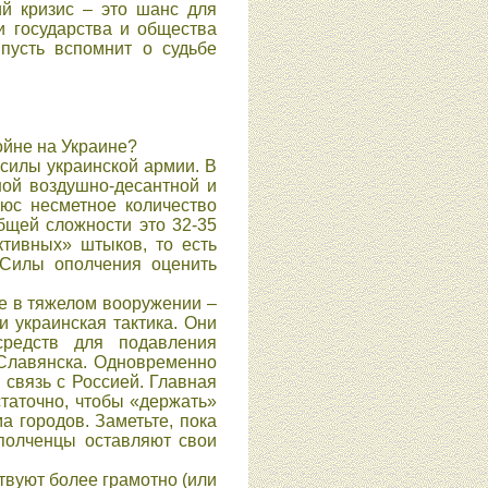
ий кризис – это шанс для
и государства и общества
 пусть вспомнит о судьбе
ойне на Украине?
 силы украинской армии. В
ной воздушно-десантной и
люс несметное количество
бщей сложности это 32-35
ктивных» штыков, то есть
. Силы ополчения оценить
е в тяжелом вооружении –
и украинская тактика. Они
средств для подавления
 Славянска. Одновременно
 связь с Россией. Главная
таточно, чтобы «держать»
а городов. Заметьте, пока
Ополченцы оставляют свои
твуют более грамотно (или