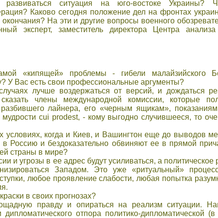
развиваться ситуация на юго-востоке Украины? Ч
ерация? Каково сегодня положение дел на фронтах украи
 окончания? На эти и другие вопросы военного обозреват
нный эксперт, заместитель директора Центра анализа
амой «кипящей» проблемы - гибели малайзийского Б
у? У Вас есть свои профессиональные аргументы?
 случаях лучше воздержаться от версий, и дождаться ре
сказать члены международной комиссии, которые по
разбившего лайнера, его «черным ящикам», показаниям
мудрости cui prodest, - кому выгодно случившееся, то оче
тих условиях, когда и Киев, и Вашингтон еще до выводов 
в Россию и бездоказательно обвиняют ее в прямой причас
ей страны в мире?
сии и угрозы в ее адрес будут усиливаться, а политическо
низироваться Западом. Это уже «ритуальный» процесс
ступки, любое проявление слабости, любая попытка разум
я.
краски в своих прогнозах?
пощадную правду и опираться на реализм ситуации. Н
и дипломатического отпора политико-дипломатической (в