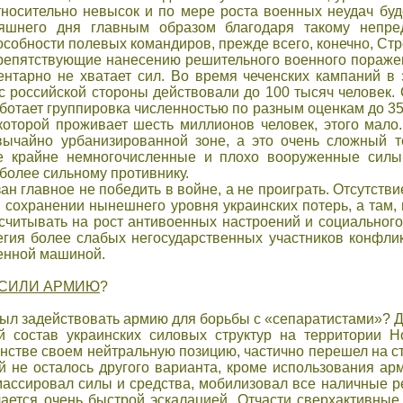
носительно невысок и по мере роста военных неудач буд
яшнего дня главным образом благодаря такому непре
обности полевых командиров, прежде всего, конечно, Стр
препятствующие нанесению решительного военного пораже
ентарно не хватает сил. Во время чеченских кампаний в
российской стороны действовали до 100 тысяч человек. С
аботает группировка численностью по разным оценкам до 3
 которой проживает шесть миллионов человек, этого мало
вычайно урбанизированной зоне, а это очень сложный 
же крайне немногочисленные и плохо вооруженные силы
более сильному противнику.
зан главное не победить в войне, а не проиграть. Отсутст
и сохранении нынешнего уровня украинских потерь, а там,
считывать на рост антивоенных настроений и социального
егия более слабых негосударственных участников конфлик
венной машиной.
ОСИЛИ АРМИЮ
?
ыл задействовать армию для борьбы с «сепаратистами»? Д
й состав украинских силовых структур на территории Н
нстве своем нейтральную позицию, частично перешел на с
ей не осталось другого варианта, кроме использования арм
массировал силы и средства, мобилизовал все наличные р
чается очень быстрой эскалацией. Отчасти сверхактивны