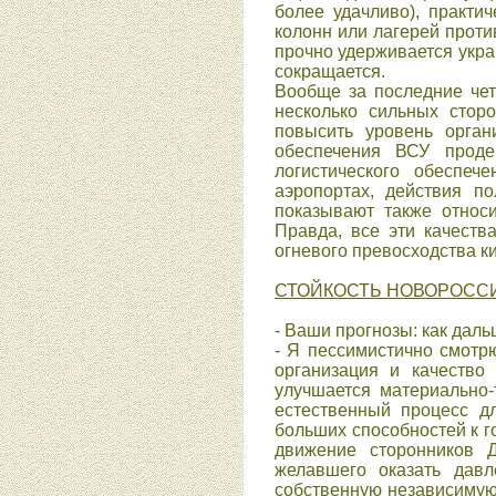
более удачливо), практи
колонн или лагерей проти
прочно удерживается укра
сокращается.
Вообще за последние чет
несколько сильных стор
повысить уровень орган
обеспечения ВСУ проде
логистического обеспеч
аэропортах, действия п
показывают также относ
Правда, все эти качест
огневого превосходства ки
СТОЙКОСТЬ НОВОРОСС
- Ваши прогнозы: как дал
- Я пессимистично смотр
организация и качество
улучшается материально-
естественный процесс 
больших способностей к го
движение сторонников Д
желавшего оказать дав
собственную независимую 