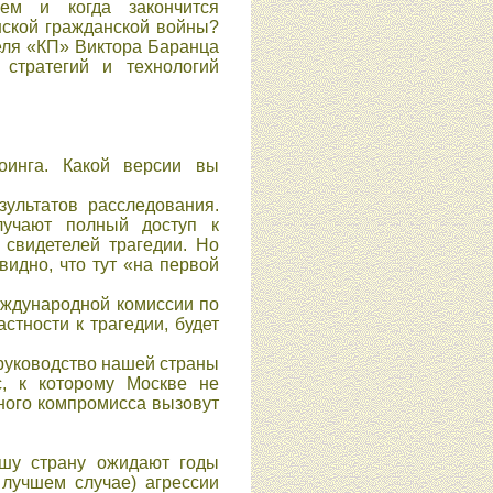
ем и когда закончится
нской гражданской войны?
еля «КП» Виктора Баранца
 стратегий и технологий
оинга. Какой версии вы
зультатов расследования.
лучают полный доступ к
 свидетелей трагедии. Но
видно, что тут «на первой
международной комиссии по
тности к трагедии, будет
е руководство нашей страны
, к которому Москве не
ного компромисса вызовут
ашу страну ожидают годы
 лучшем случае) агрессии