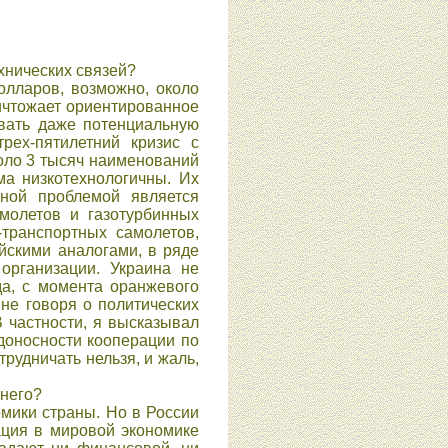
хнических связей?
олларов, возможно, около
ничтожает ориентированное
вать даже потенциальную
рех-пятилетний кризис с
оло 3 тысяч наименований
ма низкотехнологичны. Их
зной проблемой является
амолетов и газотурбинных
-транспортных самолетов,
йскими аналогами, в ряде
организации. Украина не
да, с момента оранжевого
 не говоря о политических
В частности, я высказывал
доносности кооперации по
трудничать нельзя, и жаль,
 него?
омики страны. Но в России
ация в мировой экономике