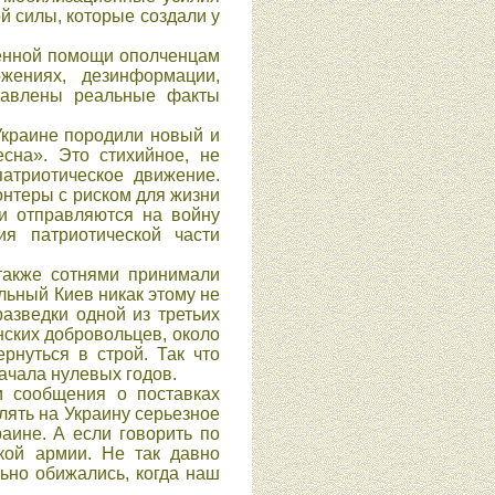
 силы, которые создали у
оенной помощи ополченцам
жениях, дезинформации,
ставлены реальные факты
Украине породили новый и
сна». Это стихийное, не
атриотическое движение.
нтеры с риском для жизни
и отправляются на войну
я патриотической части
 также сотнями принимали
льный Киев никак этому не
азведки одной из третьих
нских добровольцев, около
рнуться в строй. Так что
ачала нулевых годов.
и сообщения о поставках
лять на Украину серьезное
аине. А если говорить по
кой армии. Не так давно
ьно обижались, когда наш