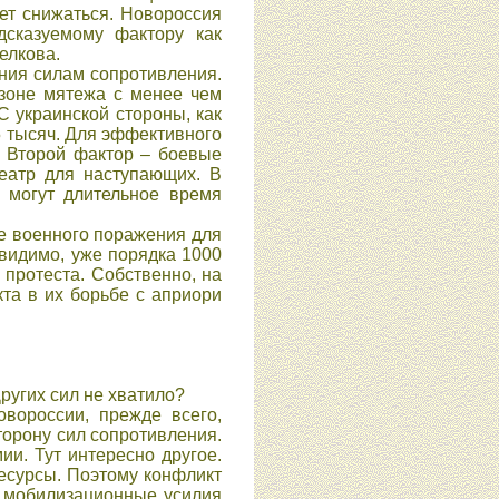
ет снижаться. Новороссия
дсказуемому фактору как
елкова.
ния силам сопротивления.
 зоне мятежа с менее чем
 украинской стороны, как
5 тысяч. Для эффективного
. Второй фактор – боевые
театр для наступающих. В
 могут длительное время
вие военного поражения для
 видимо, уже порядка 1000
 протеста. Собственно, на
та в их борьбе с априори
ругих сил не хватило?
овороссии, прежде всего,
торону сил сопротивления.
ии. Тут интересно другое.
есурсы. Поэтому конфликт
е мобилизационные усилия