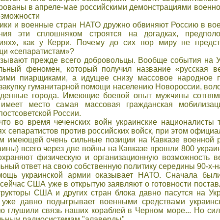
рованы в апреле-мае российскими демонстрациями военной
озможности
итики и военные стран НАТО дружно обвиняют Россию в в
ения эти сплошняком строятся на догадках, предполо
иях», как у Керри. Почему до сих пор миру не пред
щи «сепаратистам»?
зывают прежде всего добровольцы. Вообще события на 
льный феномен, который получил название «русская ве
кими пиарщиками, а идущее снизу массовое народное п
закупку гуманитарной помощи населению Новороссии, воло
жденные города. Имеющие боевой опыт мужчины сотням
 имеет место самая массовая гражданская мобилизаци
постсоветской России.
что во время чеченских войн украинские националисты
ях сепаратистов против российских войск, при этом официа
м имеющей очень сильные позиции на Кавказе военной р
раины) всего через две войны на Кавказе прошли 800 украи
охраняют физическую и организационную возможность ве
льный ответ на свою собственную политику середины 90-х-н
мощь украинской армии оказывает НАТО. Сначала был
 сейчас США уже в открытую заявляют о готовности постав
трукторы США и других стран блока давно пасутся на Укр
О уже давно подыгрывает военными средствами украинс
ю глушили связь наших кораблей в Черном море... Но сил
льным радиосистемам "алаверды"...