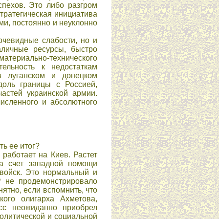
спехов. Это либо разгром
стратегическая инициатива
ми, постоянно и неуклонно
очевидные слабости, но и
аличные ресурсы, быстро
атериально-технического
ельность к недостаткам
 в луганском и донецком
доль границы с Россией,
астей украинской армии.
исленного и абсолютного
ть ее итог?
работает на Киев. Растет
за счет западной помощи
 войск. Это нормальный и
 не продемонстрировало
ятно, если вспомнить, что
кого олигарха Ахметова,
сс неожиданно приобрел
политической и социальной