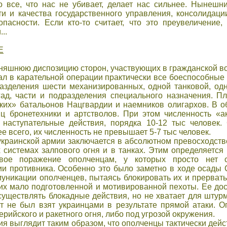
 все, что нас не убивает, делает нас сильнее. Нынешн
 и качества государственного управления, консолидаци
пасности. Если кто-то считает, что это преувеличение,
..
Е
дняшнюю диспозицию сторон, участвующих в гражданской в
ал в карательной операции практически все боеспособные
азделения шести механизированных, одной танковой, од
ад, части и подразделения специального назначения. П
ких» батальонов Нацгвардии и наемников олигархов. В о
иц бронетехники и артстволов. При этом численность «а
 наступательные действия, порядка 10-12 тыс человек
е всего, их численность не превышает 5-7 тыс человек.
краинской армии заключается в абсолютном превосходств
 системах залпового огня и в танках. Этим определяется 
евое поражение ополченцам, у которых просто нет 
и противника. Особенно это было заметно в ходе осады
уникации ополченцев, пытаясь блокировать их и прервать
их мало подготовленной и мотивированной пехоты. Ее дос
существлять блокадные действия, но не хватает для штурм
т не был взят украинцами в результате прямой атаки. 
ерийского и ракетного огня, либо под угрозой окружения.
ия выглядит таким образом, что ополченцы тактически дейс