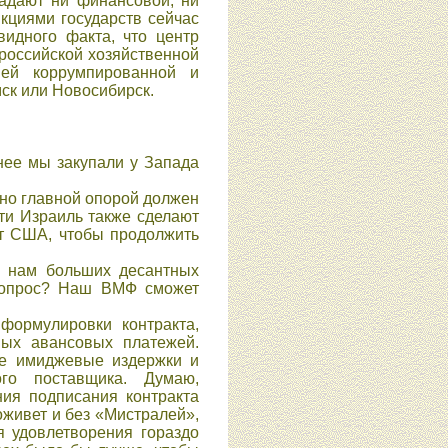
адают ни финансовой, ни
кциями государств сейчас
видного факта, что центр
 российской хозяйственной
ей коррумпированной и
мск или Новосибирск.
нее мы закупали у Запада
 но главной опорой должен
ти Израиль также сделают
от США, чтобы продолжить
и нам больших десантных
 вопрос? Наш ВМФ сможет
 формулировки контракта,
ных авансовых платежей.
ные имиджевые издержки и
го поставщика. Думаю,
ния подписания контракта
оживет и без «Мистралей»,
 удовлетворения гораздо