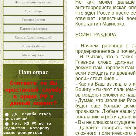
Но как может дальше 
Форум военнослужащих
антитеррористическая оп
Армии мира
Что ждет Россию после ее
отвечает известный вое
Спецназ России
Константин Макиенко.
Партнеры ресурса
БОИНГ РАЗДОРА
Связь с Администрацией
- Начнем разговор с с
Личный кабинет
придерживаетесь и почем
Мы в соц.сетях
- Я считаю, что в таких
Главное слово должны 
документам, фрагментам 
Наш опрос
если исходить из древней 
роли» стоит Киев...
Считаете ли Вы
- Как на Ваш взгляд, в э
Боингу «тыкают пальцем» 
престижной службу
выглядеть положение наш
в армии РФ в
- Думаю, что изоляция Рос
данный момент?
будет еще больше демо
привыкать. Любые наши у
Да, служба стала
эскалацию угроз и давлени
престижной
- Вы не слишком сгущаете 
Нет, МО РФ не то
- Давайте говорить бес
ведомство, которому
можно довериться
сложного политического 