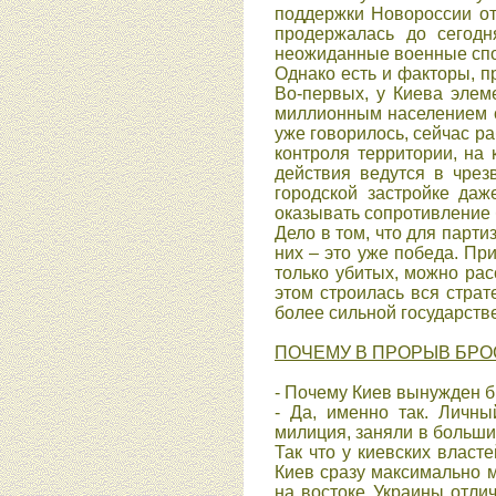
поддержки Новороссии от
продержалась до сегодн
неожиданные военные спос
Однако есть и факторы, 
Во-первых, у Киева элем
миллионным населением с 
уже говорилось, сейчас р
контроля территории, на
действия ведутся в чрез
городской застройке да
оказывать сопротивление 
Дело в том, что для парти
них – это уже победа. Пр
только убитых, можно рас
этом строилась вся страт
более сильной государст
ПОЧЕМУ В ПРОРЫВ БР
- Почему Киев вынужден б
- Да, именно так. Личны
милиция, заняли в больши
Так что у киевских власт
Киев сразу максимально 
на востоке Украины отли