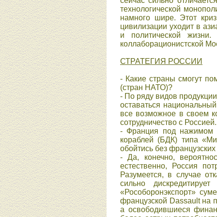
сейчас сильно отличает
технологической монопол
намного шире. Этот криз
цивилизации уходит в ази
и политической жизни.
коллаборационистской Мос
СТРАТЕГИЯ РОССИИ
- Какие страны смогут по
(стран НАТО)?
- По ряду видов продукци
оставаться национальный
все возможное в своем к
сотрудничество с Россией.
- Франция под нажимом 
кораблей (БДК) типа «М
обойтись без французских
- Да, конечно, вероятно
естественно, Россия по
Разумеется, в случае от
сильно дискредитируе
«Рособоронэкспорт» суме
французской Dassault на 
а освободившиеся финан