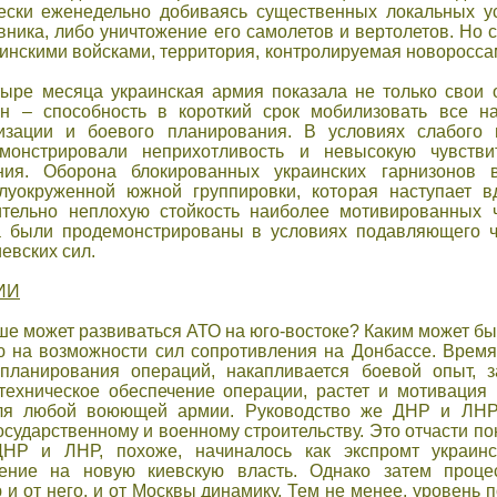
чески еженедельно добиваясь существенных локальных у
вника, либо уничтожение его самолетов и вертолетов. Но 
инскими войсками, территория, контролируемая новоросса
ыре месяца украинская армия показала не только свои 
он – способность в короткий срок мобилизовать все н
изации и боевого планирования. В условиях слабого м
монстрировали неприхотливость и невысокую чувствит
ения. Оборона блокированных украинских гарнизонов
олуокруженной южной группировки, которая наступает в
ительно неплохую стойкость наиболее мотивированных ч
ва были продемонстрированы в условиях подавляющего ч
евских сил.
ИИ
ьше может развиваться АТО на юго-востоке? Каким может бы
ю на возможности сил сопротивления на Донбассе. Время 
 планирования операций, накапливается боевой опыт, 
техническое обеспечение операции, растет и мотивация
для любой воюющей армии. Руководство же ДНР и ЛНР
сударственному и военному строительству. Это отчасти пон
НР и ЛНР, похоже, начиналось как экспромт украинс
ление на новую киевскую власть. Однако затем проце
и от него, и от Москвы динамику. Тем не менее, уровень 