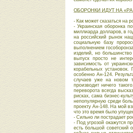
ОБОРОНКИ ИДУТ НА «Р
- Как может сказаться на 
- Украинская оборонка п
миллиарда долларов, в го
на российский рынок на
социальную базу пророс
выполнением гособоронзак
изделий, но большинство
выпуск просто не интер
зависимость от украинск
корабельных установок. 
особенно Ан-124. Результ
случаев уже на новом т
производит ничего таког
переворота всегда высказ
рисках, сама бизнес-куль
непопулярную среди боль
проекту Ан-148. На мой вз
что это время было упуще
- Сильно ли пострадает р
- Под угрозой окажутся п
есть большой советский 