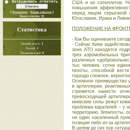
Затрудняюсь ответить
США и их сателлитов. Но
повышения эффективности
[
·
]
перед лицом серьезной о
Результаты
Архив опросов
Всего ответов:
32
Югославии, Ирака и Ливии.
Статистика
ПОЛОЖЕНИЕ НА ФРОНТ
- Как Вы оцениваете сего
1
Онлайн всего:
- Сейчас Киев задействов
1
Гостей:
зоне АТО находятся подр
0
Пользователей:
трех аэромобильных бриг
различных «добровольчес
тыс человек, сотни един
пехоты, способной вести
гораздо сложнее, вероятне
Основное преимущество у
в артиллерии, реактивных
стремятся нанести огн
превосходящей артиллери
киевские силы режут комм
проблема карателей – у н
территорию, блокпосты, о
ни один населенный пунк
позиции либо из-за артилл
В целом до сих пор ситуац