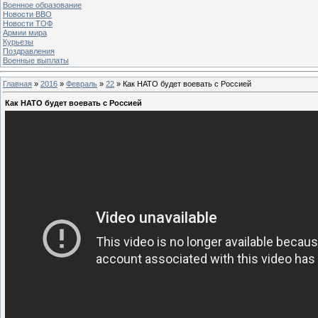
Военное образование
Новости ВВО
Новости ТОФ
Армии мира
Курьезы
Поздравления
Военные выплаты
Главная
»
2016
»
Февраль
»
22
» Как НАТО будет воевать с Россией
Как НАТО будет воевать с Россией