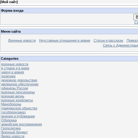
[
Мой сайт
]
Форма входа
В
Ст
Меню сайта
Военные новости
Неуставные отношения в армии
Статьи и рассказы
Приказ
Связь с Администрац
Categories
военные новости
в стране и в мире
народ и армия
политика
денежное довольствие
жилищное обеспечение
офицеры России
военные пенсионеры
военная жизнь
военные конфликты
Минобороны
гражданское общество
гособоронзаказ
мнения и публикации
Оборонка
армейские воспоминания
Геополитика
Военный бюджет
Видео новости