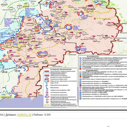
914
|
Добавил
:
KVIRTU-74
|
Рейтинг
:
0.0
/
0