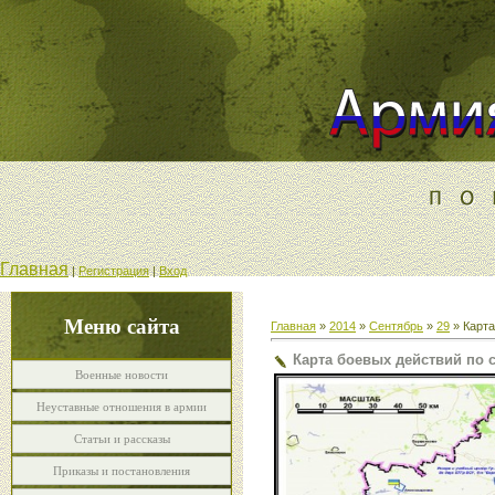
Главная
|
Регистрация
|
Вход
Меню сайта
Главная
»
2014
»
Сентябрь
»
29
» Карта
Карта боевых действий по сос
Военные новости
Неуставные отношения в армии
Статьи и рассказы
Приказы и постановления