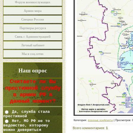
Форум военнослужащих
Армии мира
Спецназ России
Партнеры ресурса
Связь с Администрацией
Личный кабинет
Мы в соц.сетях
Наш опрос
Считаете ли Вы
престижной службу
в армии РФ в
данный момент?
Да, служба стала
престижной
Нет, МО РФ не то
Категория
:
военные конфликты
|
Просмотров
:
ведомство, которому
Всего комментариев
:
1
можно довериться