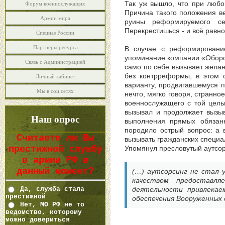
Так уж вышло, что при люб
Форум военнослужащих
Причина такого положения ве
Армии мира
руины реформируемого се
Перекрестишься - и всё рав
Спецназ России
Партнеры ресурса
В случае с реформировани
упоминание компании «Оборон
Связь с Администрацией
само по себе вызывает желан
без контрреформы, в этом 
Личный кабинет
варианту, продвигавшемуся 
Мы в соц.сетях
нечто, мягко говоря, странн
военнослужащего с той цель
вызывал и продолжает вызыв
Наш опрос
выполнения прямых обязанн
породило острый вопрос: а 
Считаете ли Вы
вызывать гражданских специа
престижной службу
Упомянул пресловутый аутсор
в армии РФ в
данный момент?
(…) аутсорсинг не стал 
качеством предоставля
Да, служба стала
деятельности привлекае
престижной
обеспечения Вооруженных 
Нет, МО РФ не то
ведомство, которому
можно довериться