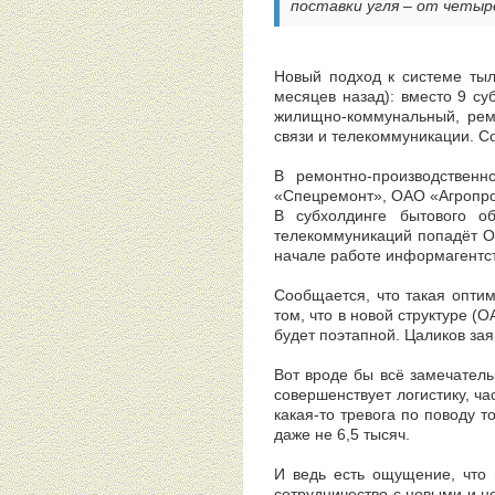
поставки угля – от четыр
Новый подход к системе тыл
месяцев назад): вместо 9 с
жилищно-коммунальный, ремо
связи и телекоммуникации. С
В ремонтно-производствен
«Спецремонт», ОАО «Агропр
В субхолдинге бытового об
телекоммуникаций попадёт ОА
начале работе информагентс
Сообщается, что такая оптим
том, что в новой структуре (
будет поэтапной. Цаликов зая
Вот вроде бы всё замечатель
совершенствует логистику, ча
какая-то тревога по поводу т
даже не 6,5 тысяч.
И ведь есть ощущение, что 
сотрудничество с новыми и н