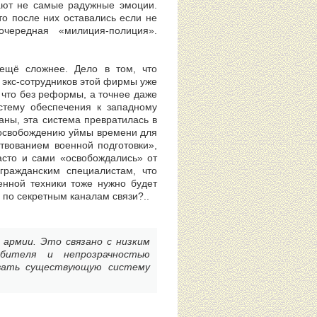
ают не самые радужные эмоции.
то после них оставались если не
ередная «милиция-полиция».
ещё сложнее. Дело в том, что
 экс-сотрудников этой фирмы уже
 что без реформы, а точнее даже
стему обеспечения к западному
ны, эта система превратилась в
о освобождению уймы времени для
твованием военной подготовки»,
асто и сами «освобождались» от
гражданским специалистам, что
енной техники тоже нужно будет
 по секретным каналам связи?..
армии. Это связано с низким
ебителя и непрозрачностью
овать существующую систему