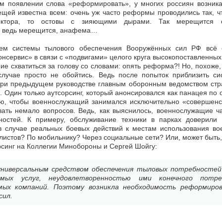
ом появлении слова «реформировать», у многих россиян возник
щей известна всем: очень уж часто реформы проводились так, ч
ктора, то остовы с зияющими дырами. Так мерещится оч
но ведь мерещится, анафема…
ем системы тылового обеспечения Вооружённых сил РФ всё 
сервис» в связи с «подвигами» целого круга высокопоставленных
ие схватиться за голову со словами: опять реформа?! Но, похоже,
случае просто не обойтись. Ведь после попыток приблизить си
при предыдущем руководстве главным оборонным ведомством стра
ое. Один только аутсорсинг, который анонсировался как панацея п
ю, чтобы военнослужащий занимался исключительно «совершенс
ать немало вопросов. Ведь, как выяснилось, военнослужащие ч
остей. К примеру, обслуживание техники в парках доверили 
в случае реальных боевых действий к местам использования во
листов? По мобильнику? Через социальные сети? Или, может быть,
синг на Коллегии Минобороны и Сергей Шойгу:
универсальным средством обеспечения тыловых потребностей 
емых услуг, неудовлетворенностью ими конечного потр
мых компаний. Поэтому возникла необходимость реформир
сил.