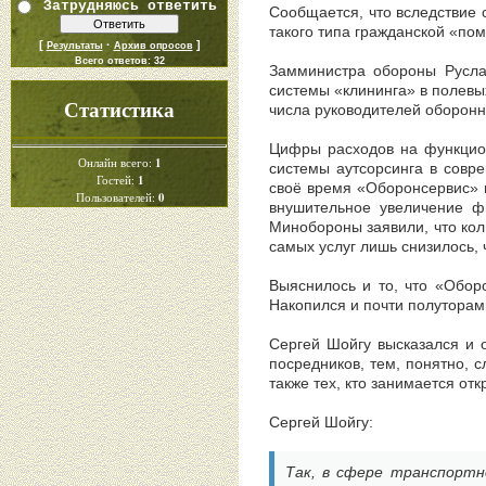
Затрудняюсь ответить
Сообщается, что вследствие 
такого типа гражданской «пом
[
·
]
Результаты
Архив опросов
Всего ответов:
32
Замминистра обороны Руслан
системы «клининга» в полевых
Статистика
числа руководителей оборон
Цифры расходов на функцион
1
Онлайн всего:
системы аутсорсинга в совр
1
Гостей:
своё время «Оборонсервис» в
0
Пользователей:
внушительное увеличение ф
Минобороны заявили, что коли
самых услуг лишь снизилось,
Выяснилось и то, что «Обор
Накопился и почти полутора
Сергей Шойгу высказался и о
посредников, тем, понятно, 
также тех, кто занимается от
Сергей Шойгу:
Так, в сфере транспортн