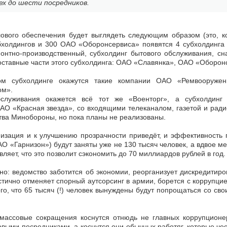
ех до шести посредников.
ового обеспечения будет выглядеть следующим образом (это, к
убхолдингов и 300 ОАО «Оборонсервиса» появятся 4 субхолдинга
нтно-производственный, субхолдинг бытового обслуживания, сн
оставные части этого субхолдинга: ОАО «Славянка», ОАО «Оборо
ном субхолдинге окажутся такие компании ОАО «Ремвооруж
ом».
служивания окажется всё тот же «Военторг», а субхолдинг 
О «Красная звезда», со входящими телеканалом, газетой и ради
тва Минобороны, но пока планы не реализованы.
изация и к улучшению прозрачности приведёт, и эффективность п
ОАО «Гарнизон») будут заняты уже не 130 тысяч человек, а вдвое 
вляет, что это позволит сэкономить до 70 миллиардов рублей в год
но: ведомство заботится об экономии, реорганизует дискредити
стично отменяет спорный аутсорсинг в армии, борется с коррупцие
ого, что 65 тысяч (!) человек вынуждены будут попрощаться со с
массовые сокращения коснутся отнюдь не главных коррупционе
овыми посредниками, а коснутся они обычных работяг, которые че