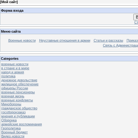
[
Мой сайт
]
Форма входа
В
Ст
Меню сайта
Военные новости
Неуставные отношения в армии
Статьи и рассказы
Приказ
Связь с Администрац
Categories
военные новости
в стране и в мире
народ и армия
политика
денежное довольствие
жилищное обеспечение
офицеры России
военные пенсионеры
военная жизнь
военные конфликты
Минобороны
гражданское общество
гособоронзаказ
мнения и публикации
Оборонка
армейские воспоминания
Геополитика
Военный бюджет
Видео новости