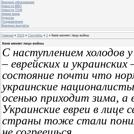
Военное образование
Новости ВВО
Новости ТОФ
Армии мира
Курьезы
Поздравления
Военные выплаты
Главная
»
2014
»
Сентябрь
»
2
» Киев меняет лицо войны
Киев меняет лицо войны
С наступлением холодов у
– еврейских и украинских
состояние почти что но
украинские националисты
осенью приходит зима, а 
Украинские евреи в лице 
страны тоже стали пони
не согреешься.