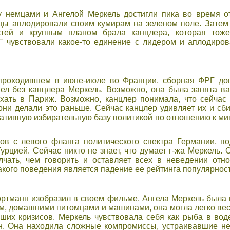
 немцами и Ангелой Меркель достигли пика во время о
цы аплодировали своим кумирам на зеленом поле. Затем
стей и крупным планом брала канцлера, которая тоже
 чувствовали какое-то единение с лидером и аплодиров
проходившем в июне-июле во Франции, сборная ФРГ до
ел без канцлера Меркель. Возможно, она была занята 
хать в Париж. Возможно, канцлер понимала, что сейчас
 они делали это раньше. Сейчас канцлер удивляет их и сби
тивную избирательную базу политикой по отношению к миг
ов с левого фланга политического спектра Германии, 
урцией. Сейчас никто не знает, что думает г-жа Меркель.
чать, чем говорить и оставляет всех в неведении отн
акого поведения является падение ее рейтинга популярност
ортманн изобразил в своем фильме, Ангела Меркель была
, домашними питомцами и машинами, она могла легко вест
ьших кризисов. Меркель чувствовала себя как рыба в вод
ан. Она находила сложные компромиссы, устраивавшие не