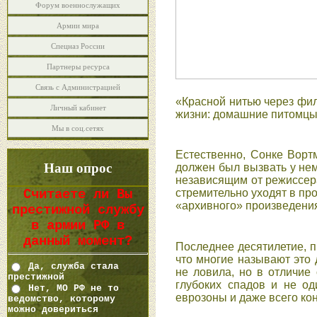
Форум военнослужащих
Армии мира
Спецназ России
Партнеры ресурса
Связь с Администрацией
«Красной нитью через фил
Личный кабинет
жизни: домашние питомцы,
Мы в соц.сетях
Естественно, Сонке Ворт
Наш опрос
должен был вызвать у немц
независящим от режиссер
Считаете ли Вы
стремительно уходят в пр
«архивного» произведения,
престижной службу
в армии РФ в
данный момент?
Последнее десятилетие, п
что многие называют это 
Да, служба стала
не ловила, но в отличие 
престижной
глубоких спадов и не о
Нет, МО РФ не то
еврозоны и даже всего ко
ведомство, которому
можно довериться