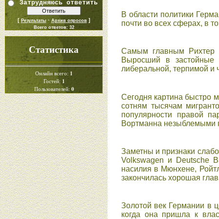
Затрудняюсь ответить
В области политики Герм
[
·
]
Результаты
Архив опросов
почти во всех сферах, в т
Всего ответов:
32
Статистика
Самым главным Рихтер с
Выросший в застойные в
либеральной, терпимой и ч
1
Онлайн всего:
1
Гостей:
0
Пользователей:
Сегодня картина быстро м
сотням тысячам мигранто
популярности правой па
Вортманна незыблемыми по
Заметны и признаки слабо
Volkswagen и Deutsche B
насилия в Мюнхене, Ройтл
закончилась хорошая глава 
Золотой век Германии в ц
когда она пришла к влас