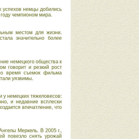
х успехов немцы добились
4 году чемпионом мира.
льным местом для жизни.
стала значительно более
ение немецкого общества к
ом говорит и резкий рост
 во время съемок фильма
тали уязвимы.
и у немецких тяжеловесов:
чно, и недавние всплески
оздается впечатление, что
нгелы Меркель. В 2005 г.,
 ей повезло снять урожай