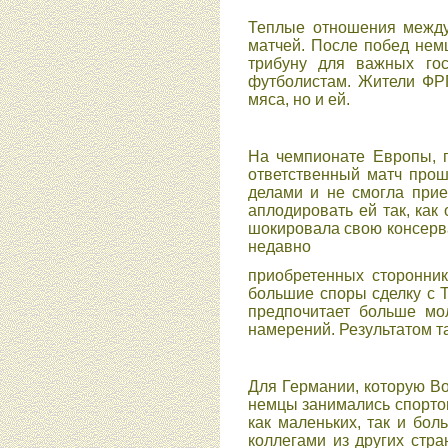
Теплые отношения между
матчей. После побед нем
трибуну для важных го
футболистам. Жители ФРГ
мяса, но и ей.
На чемпионате Европы, 
ответственный матч прош
делами и не смогла прие
аплодировать ей так, как
шокировала свою консерва
недавно
приобретенных сторонник
большие споры сделку с Т
предпочитает больше мол
намерений. Результатом т
Для Германии, которую В
немцы занимались спортом
как маленьких, так и бол
коллегами из других стр