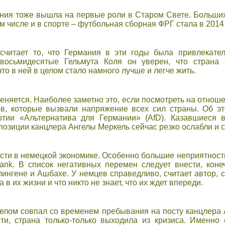
ания тоже вышла на первые роли в Старом Свете. Больши
ом числе и в спорте – футбольная сборная ФРГ стала в 201
читает то, что Германия в эти годы была привлекате
осьмидесятые Гельмута Коля он уверен, что страна 
то в ней в целом стало намного лучше и легче жить.
еняется. Наиболее заметно это, если посмотреть на отнош
в, которые вызвали напряжение всех сил страны. Об эт
ртии «Альтернатива для Германии» (AfD). Казавшиеся
зиции канцлера Ангелы Меркель сейчас резко ослабли и с
сти в немецкой экономике. Особенно большие неприятност
ank. В список негативных перемен следует внести, коне
ингене и Ашбахе. У немцев справедливо, считает автор, с
в их жизни и что никто не знает, что их ждет впереди.
елом совпал со временем пребывания на посту канцлера А
ти, страна только-только выходила из кризиса. Именно