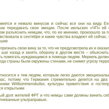
меется и немало минусов и сейчас все они на виду. Е
 как передавать свои эмоции. После июльских «ЧП» ей
м разъяснить немцам, что, по ее мнению, произошло за п
вствовала в сентябре и какие чувства владеют ей сейчас. 
йшие
 признать свою вину за то, что не предусмотрела их и оказал
 шаг назад и занять оборону в другом месте – объяснить
ть помогать нуждающимся в помощи людям. Меркель должн
огда страны были окружены стенами, не снимет угрозу терр
относится к тем людям, которым легко даются эмоциональ
ас, потому что Германия стремительно делится на два
ники Willkommenskultur, культуры приветствия и гостеп
ся открытыми
ный долг жителей ФРГ и что немцы сами должны винить себ
азгневанные ультраправые.