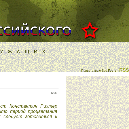
RSS
Приветствую Вас
Гость
|
12:39
ист Константин Рихтер
 что период процветания
м следует готовиться к