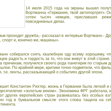
14 июля 2015 года на экраны вышел полу
Вортманна «Германия, твой автопортрет». О
сотен тысяч немцев, приславших реж
повседневных делах.
ьм проходит дружба,- рассказал в интервью Вортманн.- Д
 спорт и, конечно же, машины».
манн собирался снять хвалебную оду всему хорошему, чт
ев радость и гордость за то, что они живут в этой стране
а причинам, получился своего рода панегирик по старым 
ошлое. По крайней мере, критики точно подметили, что фил
 т.е. ленты, рассказывающей о событиях другой эпохи.
ишет Константин Рихтер, жизнь в Германии была легкой и 
десятилетие «золотым веком». Экономика ФРГ работала, к
от других европейских стран развивалась без особых взл
дин год в буквальном смысле этого слова тащила на с
нтинента.