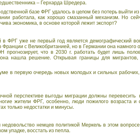
едшественника – Герхарда Шредера.
одственной базе ФРГ удалось в целом без потерь выйти из
ании работала, как хорошо смазанный механизм. Но се
чива экономика, в основе которой лежит экспорт?
 в ФРГ уже не первый год является демографический во
о Франции с Великобританией, но в Германии она намного о
 прогнозирует, что в 2030 г. работать будет лишь поло
 она нашла решение. Открывая границы для мигрантов, 
 уме в первую очередь новых молодых и сильных рабочих,
рочной перспективе выгоды миграции должны перевесить
ногие жители ФРГ, особенно, люди пожилого возраста и
ах только недостатки и минусы.
 недовольство немцев политикой Меркель в этом вопросе 
ком упадке, восстать из пепла.