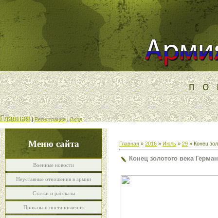
Главная
|
Регистрация
|
Вход
Меню сайта
Главная
»
2016
»
Июль
»
29
» Конец зол
Конец золотого века Герма
Военные новости
Неуставные отношения в армии
Статьи и рассказы
Приказы и постановления