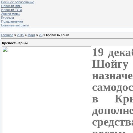
Военное образование
Новости ВВО
Новости ТОФ
Армии мира
Курьезы
Поздравления
Военные выплаты
Главная
»
2015
»
Март
»
25
» Крепость Крым
Крепость Крым
19 дек
Шойгу 
назн
самодо
в Кры
дополн
средств