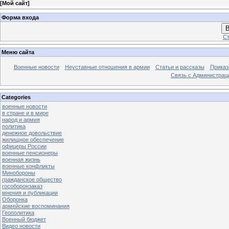
[
Мой сайт
]
Форма входа
В
Ст
Меню сайта
Военные новости
Неуставные отношения в армии
Статьи и рассказы
Приказ
Связь с Администрац
Categories
военные новости
в стране и в мире
народ и армия
политика
денежное довольствие
жилищное обеспечение
офицеры России
военные пенсионеры
военная жизнь
военные конфликты
Минобороны
гражданское общество
гособоронзаказ
мнения и публикации
Оборонка
армейские воспоминания
Геополитика
Военный бюджет
Видео новости