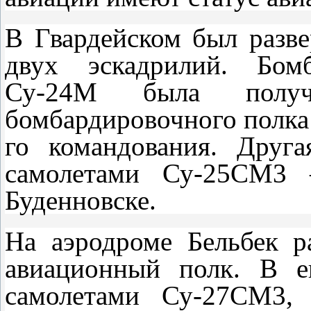
В Гвардейском был разв
двух эскадрилий. Бомб
Су-24М была получ
бомбардировочного полка
го командования. Друг
самолетами Су-25СМ3 
Буденновске.
На аэродроме Бельбек р
авиационный полк. В е
самолетами Су-27СМ3, 