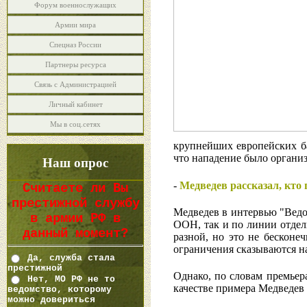
Форум военнослужащих
Армии мира
Спецназ России
Партнеры ресурса
Связь с Администрацией
Личный кабинет
Мы в соц.сетях
крупнейших европейских ба
что нападение было организ
Наш опрос
-
Медведев рассказал, кто
Считаете ли Вы
престижной службу
Медведев в интервью "Вед
в армии РФ в
ООН, так и по линии отдел
данный момент?
разной, но это не бесконеч
ограничения сказываются на
Да, служба стала
престижной
Однако, по словам премьер
Нет, МО РФ не то
качестве примера Медведев
ведомство, которому
можно довериться