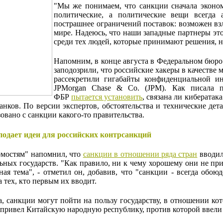
"Мы же понимаем, что санкции сначала эконом
политические, а политические вещи всегда
пострашнее ограничений поставок: возможен вз
мире. Надеюсь, что наши западные партнеры это
среди тех людей, которые принимают решения, не
Напомним, в конце августа в Федеральном бюр
заподозрили, что российские хакеры в качестве 
рассекретили гигабайты конфиденциальной и
JPMorgan Chase & Co. (JPM). Как писала п
ФБР
пытается установить
, связана ли кибератак
нков. По версии экспертов, обстоятельства и технические дета
овано с санкции какого-то правительства.
 подает идеи для российских контрсанкций
омостям" напомнил, что
санкции в отношении ряда стран
вводил
ьных государств. "Как правило, ни к чему хорошему они не пр
ная тема", - отметил он, добавив, что "санкции - всегда обою
 тех, кто первым их вводит.
а, санкции могут пойти на пользу государству, в отношении ко
 привел Китайскую народную республику, против которой ввели 