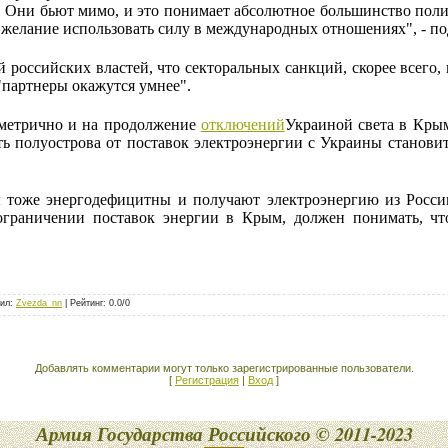
. Они бьют мимо, и это понимает абсолютное большинство поли
 желание использовать силу в международных отношениях", - по
 российских властей, что секторальных санкций, скорее всего, 
 "партнеры окажутся умнее".
мметрично и на продолжение
отключений
Украиной света в Крым
ть полуострова от поставок электроэнергии с Украины станови
 тоже энергодефицитны и получают электроэнергию из России
ограничении поставок энергии в Крым, должен понимать, ч
ил
:
Zvezda_nn
|
Рейтинг
:
0.0
/
0
Добавлять комментарии могут только зарегистрированные пользователи.
[
Регистрация
|
Вход
]
Армия Государства Российского © 2011-2023