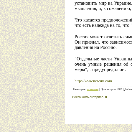
установить мир на Украине
мышления, и, к сожалению,
Что касается предположений
что есть надежда на то, что
Россия может ответить си
Он признал, что зависимос
давления на Россию.
"Отдельные части Украины
очень умные решения об 
меры", - предупредил он.
http://www.newsru.com
Категория
:
политика
|
Просмотров
:
892
|
Добав
Всего комментариев
:
0