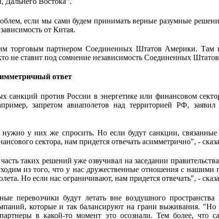
, Дальнего Востока".
облем, если мы сами будем принимать верные разумные решения"
 зависимость от Китая.
шим торговым партнером Соединенных Штатов Америки. Там п
икто не ставит под сомнение независимость Соединенных Штатов"
асимметричный ответ
ых санкций против России в энергетике или финансовом сект
апример, запретом авиаполетов над территорией РФ, заяви
 нужно у них же спросить. Но если будут санкции, связанные
ансового сектора, нам придется отвечать асимметрично", - сказа
 часть таких решений уже озвучивал на заседании правительств
ходим из того, что у нас дружественные отношения с нашими 
лета. Но если нас ограничивают, нам придется отвечать", - сказ
дные перевозчики будут летать вне воздушного пространства
мпаний, которые и так балансируют на грани выживания. "Но 
партнеры в какой-то момент это осознали. Тем более, что 