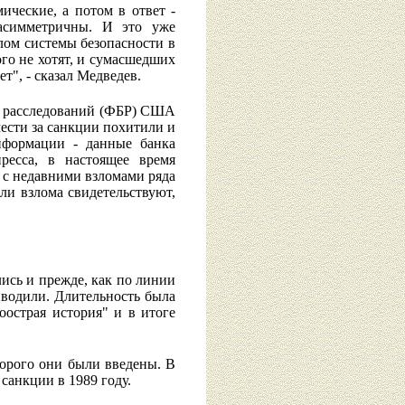
ические, а потом в ответ -
 асимметричны. И это уже
лом системы безопасности в
го не хотят, и сумасшедших
т", - сказал Медведев.
о расследований (ФБР) США
мести за санкции похитили и
нформации - данные банка
ресса, в настоящее время
а с недавними взломами ряда
ли взлома свидетельствуют,
ись и прежде, как по линии
иводили. Длительность была
доострая история" и в итоге
торого они были введены. В
санкции в 1989 году.