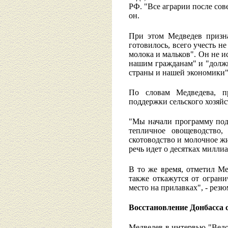
РФ. "Все аграрии после сов
он.
При этом Медведев призна
готовилось, всего учесть н
молока и мальков". Он не и
нашим гражданам" и "должны
страны и нашей экономики"
По словам Медведева, пр
поддержки сельского хозяйс
"Мы начали программу подд
тепличное овощеводство,
скотоводство и молочное жи
речь идет о десятках миллиа
В то же время, отметил Ме
также откажутся от огран
место на прилавках", - рез
Восстановление Донбасса 
Медведев в интервью "Ведо