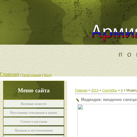
Главная
|
Регистрация
|
Вход
Меню сайта
Главная
»
2014
»
Сентябрь
»
8
» Медвед
Медведев: введение санкци
Военные новости
Неуставные отношения в армии
Статьи и рассказы
Приказы и постановления