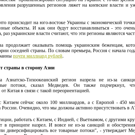
овления разрушенных регионов ляжет на киевские власти и уж
 что происходит на юго-востоке Украины с экономической точк
нные объекты. И как они будут восстанавливаться - это очен
 раз украинские власти считают, что эти регионы являются часть
она продолжает оказывать помощь украинским беженцам, кот
ории соседней страны. По словам премьера, Россия с начала го
краины
почти миллиард рублей
.
т страны в сторону Азии
а Азиатско-Тихоокеанский регион назрела не из-за санкци
рные потоки, сказал Медведев. Он также подчеркнул, ч
от Китая в связи с такой переориентацией.
с Китаем сейчас около 100 миллиардов, а с Европой - 450 ми
 России. Очевидно, что мы должны активно присутствовать в АТ
тиции, работать с Китаем, с Индией, с Вьетнамом, с другими к
т в принципе назрел. И вовсе не из-за санкций и обострени
и диверсифицировать все товарные потоки", - утверждает Мед