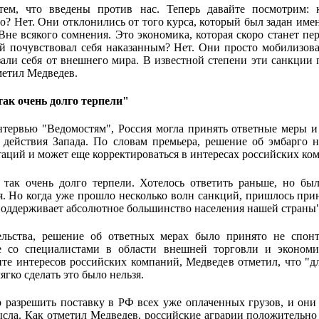
тем, что введены против нас. Теперь давайте посмотрим: к
го? Нет. Они отклонились от того курса, который был задан имен
не всякого сомнения. Это экономика, которая скоро станет пе
й почувствовал себя наказанным? Нет. Они просто мобилизова
езали себя от внешнего мира. В известной степени эти санкции
метил Медведев.
так очень долго терпели"
тервью "Ведомостям", Россия могла принять ответные меры и
 действия Запада. По словам премьера, решение об эмбарго 
таций и может еще корректироваться в интересах российских ко
так очень долго терпели. Хотелось ответить раньше, но был
ия. Но когда уже прошло несколько волн санкций, пришлось при
поддерживает абсолютное большинство населения нашей страны",
ельства, решение об ответных мерах было принято не спон
ле со специалистами в области внешней торговли и экономи
ите интересов российских компаний, Медведев отметил, что "д
ягко сделать это было нельзя.
 разрешить поставку в РФ всех уже оплаченных грузов, и он
мысла. Как отметил Медведев, российские аграрии положительн