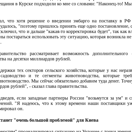
ещания в Курске подходили ко мне со словами: "Наконец-то! Мы 
л, что хотя решение о введении эмбарго на поставку в РФ
е удалось, "поэтому пришлось принять еще одно постановление, с
сключил, что и дальше "какая-то корректировка будет", так как 
 постараться использовать эту ситуацию, которая возникла не 
.
авительство рассматривает возможность дополнительного
тва на десятки миллиардов рублей.
ержки тех секторов сельского хозяйства, которые у нас неразв
 садоводство и те сегменты животноводства, которые тре
вотноводство. Мы сейчас обязательно добавим туда денег. Точн
рдов рублей", - сказал глава правительства.
дведев, если западные партнеры России "возьмутся за ум" и 
ичений. "Я надеюсь, что к этому времени наши поставщики уж
юмировал он.
станет "очень большой проблемой" для Киева
мостям" проанализировал ситуацию на Украине с точки зрения