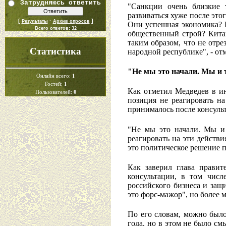
Затрудняюсь ответить
"Санкции очень близкие 
развиваться хуже после это
[
·
]
Результаты
Архив опросов
Они успешная экономика? В
Всего ответов:
32
общественный строй? Кита
таким образом, что не отр
Статистика
народной республике", - от
"Не мы это начали. Мы и 
1
Онлайн всего:
1
Гостей:
Как отметил Медведев в ин
0
Пользователей:
позиция не реагировать на
принималось после консуль
"Не мы это начали. Мы и 
реагировать на эти действ
это политическое решение 
Как заверил глава правит
консультации, в том чис
российского бизнеса и защ
это форс-мажор", но более м
По его словам, можно было
года, но в этом не было с