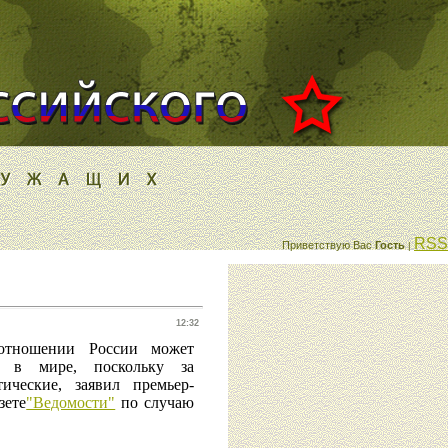
RSS
Приветствую Вас
Гость
|
12:32
тношении России может
и в мире, поскольку за
ические, заявил премьер-
зете
"Ведомости"
по случаю