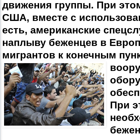
движения группы. При это
США, вместе с использова
есть, американские спецс
наплыву беженцев в Европ
мигрантов к конечным пун
воору
обор
обесп
При э
необх
бежен