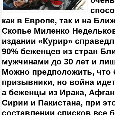
очень
спосо
как в Европе, так и на Бли
Скопье Миленко Недельков
издании «Курир» справедл
90% беженцев из стран Бл
мужчинами до 30 лет и ли
Можно предположить, что 
призывники, но война идет
а беженцы из Ирака, Афган
Сирии и Пакистана, при эт
составлении списков все 