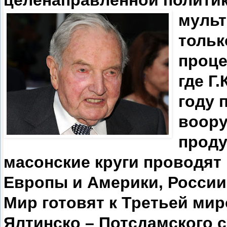
целенаправленной политик
мульт
тольк
проце
где Г
году 
воору
проду
масонские круги проводят
Европы и Америки, России
Мир готовят к Третьей ми
Ялтинско – Потсдамского с