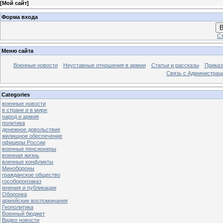
[
Мой сайт
]
Форма входа
В
Ст
Меню сайта
Военные новости
Неуставные отношения в армии
Статьи и рассказы
Приказ
Связь с Администрац
Categories
военные новости
в стране и в мире
народ и армия
политика
денежное довольствие
жилищное обеспечение
офицеры России
военные пенсионеры
военная жизнь
военные конфликты
Минобороны
гражданское общество
гособоронзаказ
мнения и публикации
Оборонка
армейские воспоминания
Геополитика
Военный бюджет
Видео новости