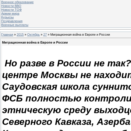
Военное образование
Новости ВВО
Новости ТОФ
Армии мира
Курьезы
Поздравления
Военные выплаты
Главная
»
2015
»
Октябрь
»
27
» Миграционная война в Европе и России
Миграционная война в Европе и России
Но разве в России не так?
центре Москвы не находи
Саудовская школа суннит
ФСБ полностью контрол
этническую среду выходц
Северного Кавказа, Азерб