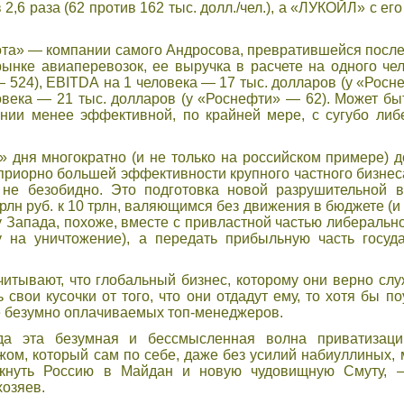
2,6 раза (62 против 162 тыс. долл./чел.), а «ЛУКОЙЛ» с его
ота» — компании самого Андросова, превратившейся после
ынке авиаперевозок, ее выручка в расчете на одного чел
 524), EBITDA на 1 человека — 17 тыс. долларов (у «Росн
века — 21 тыс. долларов (у «Роснефти» — 62). Может быт
нии менее эффективной, по крайней мере, с сугубо либ
» дня многократно (и не только на российском примере) 
приорно большей эффективности крупного частного бизнес
 не безобидно. Это подготовка новой разрушительной в
трлн руб. к 10 трлн, валяющимся без движения в бюджете (
Запада, похоже, вместе с привластной частью либерально
 на уничтожение), а передать прибыльную часть госуд
итывают, что глобальный бизнес, которому они верно слу
 свои кусочки от того, что они отдадут ему, то хотя бы п
е безумно оплачиваемых топ-менеджеров.
а эта безумная и бессмысленная волна приватизац
ом, который сам по себе, даже без усилий набиуллиных,
лкнуть Россию в Майдан и новую чудовищную Смуту, 
хозяев.