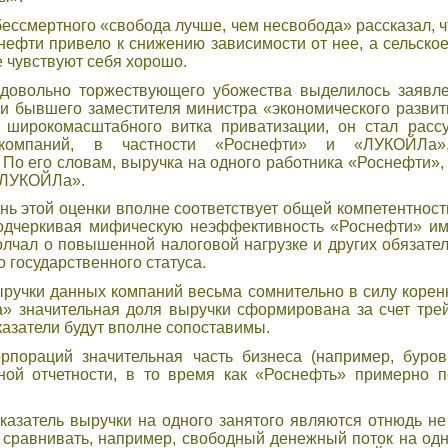
ессмертного «свобода лучше, чем несвобода» рассказал, чт
нефти привело к снижению зависимости от нее, а сельское
е чувствуют себя хорошо.
довольно торжествующего убожества выделилось заявле
и бывшего заместителя министра «экономического развит
о широкомасштабного витка приватизации, он стал расс
 компаний, в частности «Роснефти» и «ЛУКОЙЛа
 По его словам, выручка на одного работника «Роснефти»,
 «ЛУКОЙЛа».
ь этой оценки вполне соответствует общей компетентност
одчеркивая мифическую неэффективность «Роснефти» им
олчал о повышенной налоговой нагрузке и других обязате
о государственного статуса.
учки данных компаний весьма сомнительно в силу коренно
» значительная доля выручки сформирована за счет трейд
оказатели будут вполне сопоставимы.
орпораций значительная часть бизнеса (например, буро
ной отчетности, в то время как «Роснефть» примерно п
оказатель выручки на одного занятого являются отнюдь н
 сравнивать, например, свободный денежный поток на одн