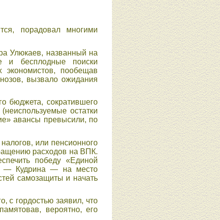
тся, порадовал многими
ра Улюкаев, названный на
е и бесплодные поиски
их экономистов, пообещав
гнозов, вызвало ожидания
о бюджета, сократившего
 (неиспользуемые остатки
шие» авансы превысили, по
налогов, или пенсионного
кращению расходов на ВПК.
спечить победу «Единой
ы — Кудрина — на место
стей самозащиты и начать
 с гордостью заявил, что
памятовав, вероятно, его