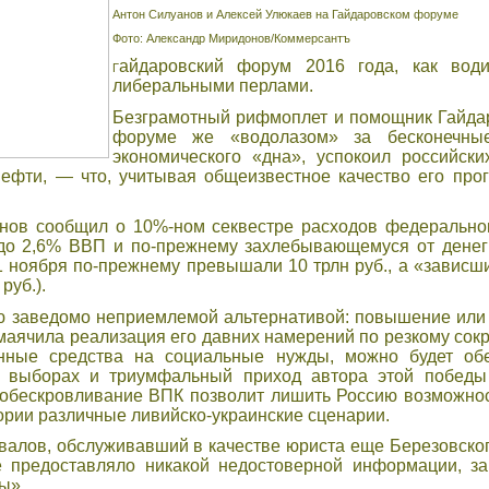
Антон Силуанов и Алексей Улюкаев на Гайдаровском форуме
Фото: Александр Миридонов/Коммерсантъ
айдаровский форум 2016 года, как води
Г
либеральными перлами.
Безграмотный рифмоплет и помощник Гайда
форуме же «водолазом» за бесконечны
экономического «дна», успокоил российск
ефти, — что, учитывая общеизвестное качество его про
нов сообщил о 10%-ном секвестре расходов федеральног
до 2,6% ВВП и по-прежнему захлебывающемуся от денег
 1 ноября по-прежнему превышали 10 трлн руб., а «завис
руб.).
ю заведомо неприемлемой альтернативой: повышение или 
амаячила реализация его давних намерений по резкому со
нные средства на социальные нужды, можно будет обе
их выборах и триумфальный приход автора этой побед
обескровливание ВПК позволит лишить Россию возможно
ории различные ливийско-украинские сценарии.
лов, обслуживавший в качестве юриста еще Березовского,
е предоставляло никакой недостоверной информации, за
ы».