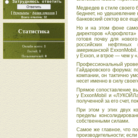
Затрудняюсь ответить
Медведев в стиле своего б
[
·
]
беднеет, но удешевление 
Результаты
Архив опросов
Всего ответов:
32
банковский сектор все ещ
Но и на этом фоне само
Статистика
директоров «Аэрофлота» 
готовя почву для новог
российских нефтяных
1
Онлайн всего:
американской ExxonMobil.
1
Гостей:
у Exxon, и втрое — чем у
0
Пользователей:
Профессиональный уровен
Гайдаровского форума: п
компании, он тактично ум
несет именно в силу своег
Прямое сопоставление выр
у ExxonMobil и «ЛУКОЙЛа
полученной за его счет, п
При этом у этих двух к
пределы консолидирован
собственными силами.
Самое же главное, что п
производительности; если