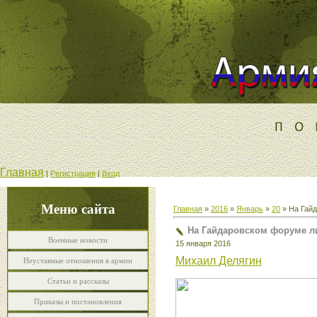
Главная
|
Регистрация
|
Вход
Меню сайта
Главная
»
2016
»
Январь
»
20
» На Гайд
На Гайдаровском форуме л
Военные новости
15 января 2016
Михаил Делягин
Неуставные отношения в армии
Статьи и рассказы
Приказы и постановления