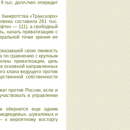
 9 тыс. долл./чел. опередит
 банкротства «Трансаэро»
овека составила 261 тыс.
ефти» — 111), а свободный
ь, начать приватизацию с
еральной точки зрения ее
доказавшей свою лживость
а по сравнению с крупным
олны приватизации, цель
и в основной направленных
го клана ведущего против
арственной собственности
жат против России, если и
оучаствовать в управлении
ии обернется еще одним
 медведевых, шуваловых и
— к вероятному восторгу