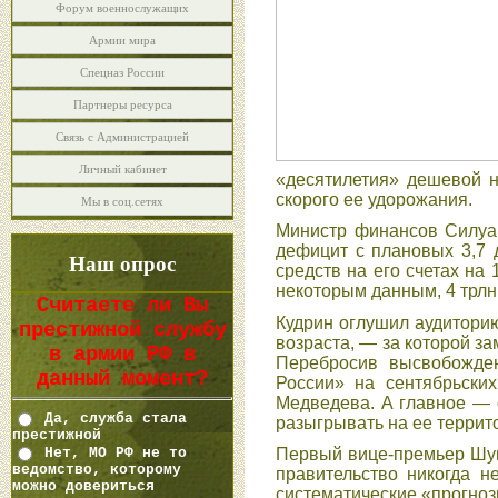
Форум военнослужащих
Армии мира
Спецназ России
Партнеры ресурса
Связь с Администрацией
Личный кабинет
«десятилетия» дешевой н
скорого ее удорожания.
Мы в соц.сетях
Министр финансов Силуа
дефицит с плановых 3,7 
Наш опрос
средств на его счетах на
некоторым данным, 4 трлн 
Считаете ли Вы
Кудрин оглушил аудитори
престижной службу
возраста, — за которой з
в армии РФ в
Перебросив высвобожде
данный момент?
России» на сентябрьск
Медведева. А главное — 
Да, служба стала
разыгрывать на ее террит
престижной
Нет, МО РФ не то
Первый вице-премьер Шува
ведомство, которому
правительство никогда н
можно довериться
систематические «прогноз