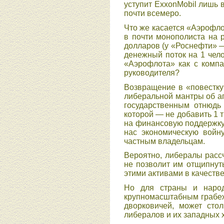
уступит ExxonMobil лишь в 
почти всемеро.
Что же касается «Аэрофл
в почти монополиста на р
долларов (у «Роснефти» —
денежный поток на 1 чело
«Аэрофлота» как с компа
руководителя?
Возвращение в «повестку
либеральной мантры об а
государственным отнюдь
которой — не добавить 1 
на финансовую поддержку 
нас экономическую войну
частным владельцам.
Вероятно, либералы рассч
не позволит им отщипнуть
этими активами в качеств
Но для страны и народ
крупномасштабным грабеж
дворковичей, может сто
либералов и их западных 